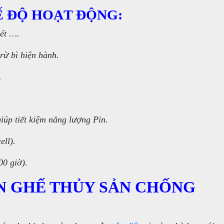
Ế ĐỘ HOẠT ĐỘNG:
ét ….
rừ bì hiện hành.
.
giúp tiết kiệm năng lượng Pin.
ell).
00 giờ).
ÂN GHẾ THỦY SẢN CHỐNG