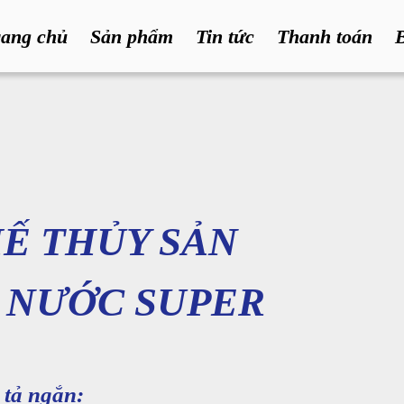
rang chủ
Sản phẩm
Tin tức
Thanh toán
Ế THỦY SẢN
 NƯỚC SUPER
tả ngắn: