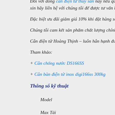
Đối với dòng
cân điện tử thủy sản
này nếu q
xin hãy liên hệ với chúng tôi để được tư vấn 
Đặc biệt ưu đãi giảm giá 10% khi đặt hàng s
Chúng tôi cam kết sản phẩm chất lượng chín
Cân điện tử Hoàng Thịnh – luôn hân hạnh đ
Tham khảo:
+
Cân chống nước DS166SS
+
Cân bàn điện tử inox digi166ss 300kg
Thông số kỹ thuật
Model
Max Tải