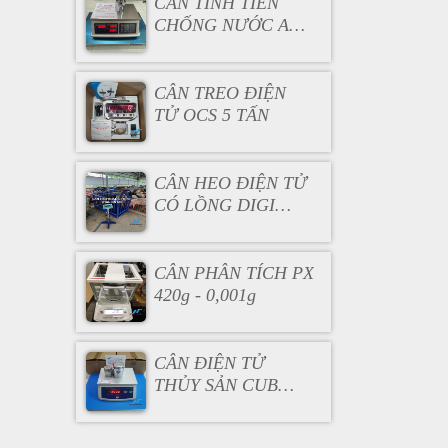
CÂN TÍNH TIỀN
CHỐNG NƯỚC AC
130
CÂN TREO ĐIỆN
TỬ OCS 5 TẤN
CÂN HEO ĐIỆN TỬ
CÓ LỒNG DIGI
DS166SS
CÂN PHÂN TÍCH PX
420g - 0,001g
CÂN ĐIỆN TỬ
THỦY SẢN CUB
3KG