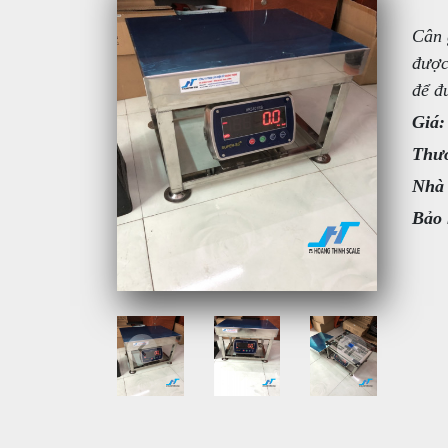
Cân 
được
để đ
Giá:
Thươ
Nhà
Bảo 