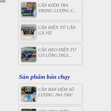
ình
CÂN KIỂM TRA
TRỌNG LƯỢNG CÓ
ĐÈN BÁO
CÂN ĐIỆN TỬ CÂN
GÀ VỊT
CÂN HEO ĐIỆN TỬ
CÓ LỒNG DIGI
DS166SS
Sản phẩm bán chạy
CÂN BÀN ĐẾM SỐ
LƯỢNG JWI-700C