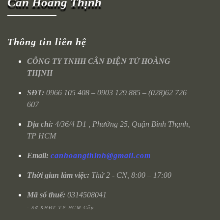
Cân Hoàng Thịnh
Thông tin liên hệ
CÔNG TY TNHH CÂN ĐIỆN TỬ HOÀNG
THỊNH
SĐT:
0966 105 408 – 0903 129 885 – (028)62 726
607
Địa chỉ:
4/36/4 D1 , Phường 25, Quận Bình Thạnh,
TP HCM
Email:
canhoangthinh@gmail.com
Thời gian làm việc:
Thứ 2 - CN, 8:00 – 17:00
Mã số thuế:
0314508041
- Sở KHĐT TP HCM Cấp