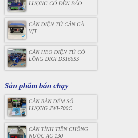
LƯỢNG CÓ ĐÈN BÁO
CÂN ĐIỆN TỬ CÂN GÀ
VỊT
CÂN HEO ĐIỆN TỬ CÓ
LỒNG DIGI DS166SS
Sản phẩm bán chạy
CÂN BÀN ĐẾM SỐ
LƯỢNG JWI-700C
CÂN TÍNH TIỀN CHỐNG
NƯỚC AC 130