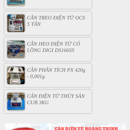
CÂN TREO ĐIỆN TỬ OCS
5 TẤN
CÂN HEO ĐIỆN TỬ CÓ
LỒNG DIGI DS166SS
CÂN PHÂN TÍCH PX 420g
- 0,001g
CÂN ĐIỆN TỬ THỦY SẢN
CUB 3KG