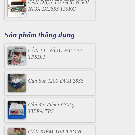
CÂN ĐIỆN TỬ GHẾ NGỒI
INOX DI28SS 150KG
Sản phẩm thông dụng
CÂN XE NÂNG PALLET
TPSDH
Cân Sàn I200 DIGI 28SS
Cân đĩa điện tử 30kg
VIBRA TPS
CÂN KIỂM TRA TRỌNG