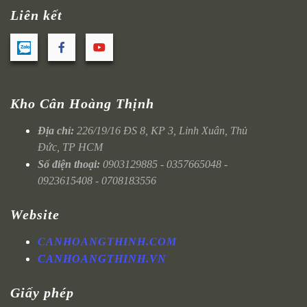
Liên kết
Kho Cân Hoàng Thịnh
Địa chỉ:
226/19/16 ĐS 8, KP 3, Linh Xuân, Thủ
Đức, TP HCM
Số điện thoại:
0903129885 - 0357665048 -
0923615408 - 0708183556
Website
CANHOANGTHINH.COM
CANHOANGTHINH.VN
Giấy phép