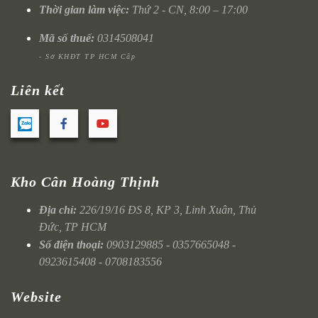
Thời gian làm việc:
Thứ 2 - CN, 8:00 – 17:00
Mã số thuế:
0314508041
- Sở KHĐT TP HCM Cấp
Liên kết
Kho Cân Hoàng Thịnh
Địa chỉ:
226/19/16 ĐS 8, KP 3, Linh Xuân, Thủ
Đức, TP HCM
Số điện thoại:
0903129885 - 0357665048 -
0923615408 - 0708183556
Website