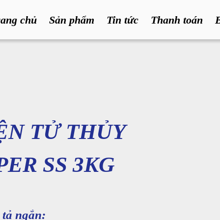
rang chủ
Sản phẩm
Tin tức
Thanh toán
ỆN TỬ THỦY
PER SS 3KG
tả ngắn: