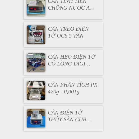
CÂN TÍNH TIỀN
CHỐNG NƯỚC AC
130
CÂN TREO ĐIỆN
TỬ OCS 5 TẤN
CÂN HEO ĐIỆN TỬ
CÓ LỒNG DIGI
DS166SS
CÂN PHÂN TÍCH PX
420g - 0,001g
CÂN ĐIỆN TỬ
THỦY SẢN CUB
3KG