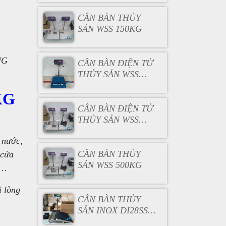
CÂN BÀN THỦY
SẢN WSS 150KG
NG
CÂN BÀN ĐIỆN TỬ
THỦY SẢN WSS
200KG
KG
CÂN BÀN ĐIỆN TỬ
THỦY SẢN WSS
300KG
 nước,
CÂN BÀN THỦY
 cửa
SẢN WSS 500KG
 …
i lòng
CÂN BÀN THỦY
SẢN INOX DI28SS
100KG