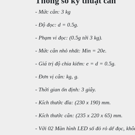
Thông số kỹ thuật cân
- Mức cân: 3 kg
- Độ đọc: d = 0.5g.
- Phạm vi đọc: (0.5g tới 3 kg).
- Mức cân nhỏ nhất: Min = 20e.
- Giá trị độ chia kiểm: e = d = 0.5g.
- Đơn vị cân: kg, g.
- Thời gian ổn định: 3 giây.
- Kích thước đĩa: (230 x 190) mm.
- Kích thước cân: (235 x 220 x 65) mm.
- Với 02 Màn hình LED số đỏ rỏ dể đọc, khô