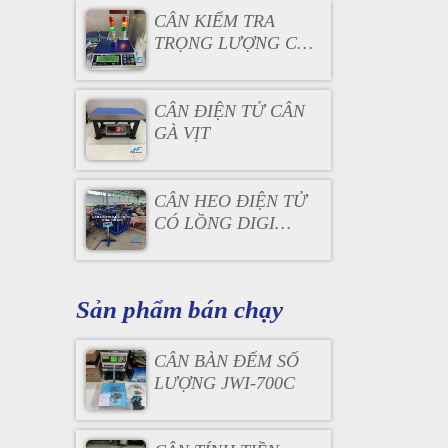
CÂN KIỂM TRA
TRỌNG LƯỢNG CÓ
ĐÈN BÁO
CÂN ĐIỆN TỬ CÂN
GÀ VỊT
CÂN HEO ĐIỆN TỬ
CÓ LỒNG DIGI
DS166SS
Sản phẩm bán chạy
CÂN BÀN ĐẾM SỐ
LƯỢNG JWI-700C