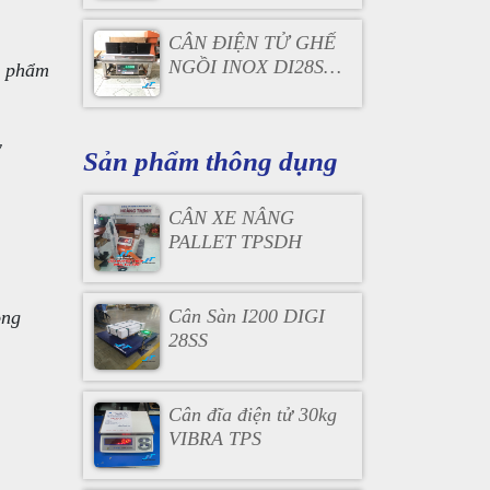
CÂN ĐIỆN TỬ GHẾ
NGỒI INOX DI28SS
ực phẩm
150KG
w
Sản phẩm thông dụng
CÂN XE NÂNG
PALLET TPSDH
Cân Sàn I200 DIGI
ong
28SS
Cân đĩa điện tử 30kg
VIBRA TPS