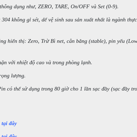
 thông dụng như, ZERO, TARE, On/OFF và Set (0-9).
x 304 không gỉ sét, dể vệ sinh sau sản xuất nhất là ngành th
ng hiển thị: Zero, Trừ Bì net, cân bằng (stable), pin yếu (Lo
n với nhiệt độ cao và trong phòng lạnh.
rọng lượng.
n có thể sử dụng trong 80 giờ cho 1 lần sạc đầy (sạc đầy tr
tại đây
tại đây