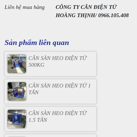
Liên hệ mua hàng
CÔNG TY CÂN ĐIỆN TỬ
HOÀNG THỊNH/ 0966.105.408
Sản phẩm liên quan
CÂN SÀN HEO ĐIỆN TỬ
500KG
CÂN SÀN HEO ĐIỆN TỬ 1
TẤN
CÂN SÀN HEO ĐIỆN TỬ
1.5 TẤN