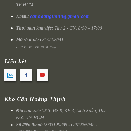
TP HCM
Email:
canhoangthinh@gmail.com
Thời gian làm việc:
Thứ 2 - CN, 8:00 – 17:00
Mã số thuế:
0314508041
- Sở KHĐT TP HCM Cấp
Liên kết
Kho Cân Hoàng Thịnh
Địa chỉ:
226/19/16 ĐS 8, KP 3, Linh Xuân, Thủ
Đức, TP HCM
Số điện thoại:
0903129885 - 0357665048 -