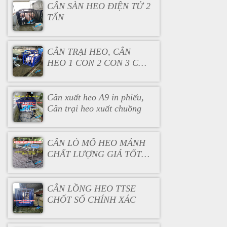
CÂN SÀN HEO ĐIỆN TỬ 2
TẤN
CÂN TRẠI HEO, CÂN
HEO 1 CON 2 CON 3 CON
5 CON
Cân xuất heo A9 in phiếu,
Cân trại heo xuất chuồng
CÂN LÒ MỔ HEO MẢNH
CHẤT LƯỢNG GIÁ TỐT
NHẤT
CÂN LỒNG HEO TTSE
CHỐT SỐ CHÍNH XÁC