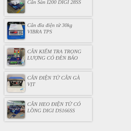
Cân Sàn I200 DIGI 28SS
Cân đĩa điện tử 30kg
VIBRA TPS
CÂN KIỂM TRA TRỌNG
LƯỢNG CÓ ĐÈN BÁO
CÂN ĐIỆN TỬ CÂN GÀ
VỊT
CÂN HEO ĐIỆN TỬ CÓ
LỒNG DIGI DS166SS