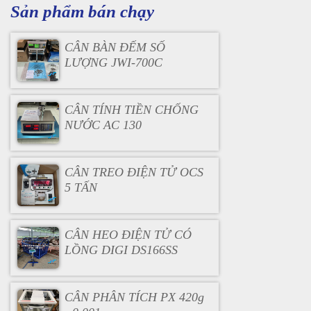
Sản phẩm bán chạy
CÂN BÀN ĐẾM SỐ
LƯỢNG JWI-700C
CÂN TÍNH TIỀN CHỐNG
NƯỚC AC 130
CÂN TREO ĐIỆN TỬ OCS
5 TẤN
CÂN HEO ĐIỆN TỬ CÓ
LỒNG DIGI DS166SS
CÂN PHÂN TÍCH PX 420g