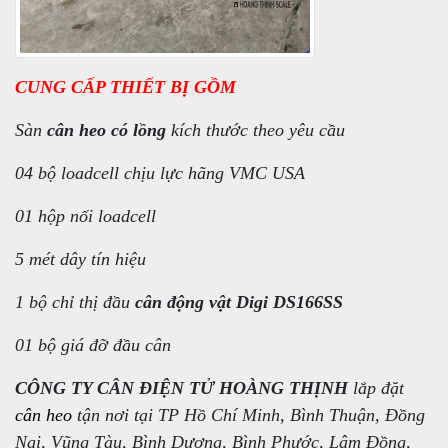
CUNG CẤP THIẾT BỊ GỒM
Sàn
cân heo có lồng
kích thước theo yêu cầu
04 bộ loadcell chịu lực hãng VMC USA
01 hộp nối loadcell
5 mét dây tín hiệu
1 bộ chỉ thị đầu
cân động vật Digi DS166SS
01 bộ giá đỡ đầu cân
CÔNG TY CÂN ĐIỆN TỬ HOÀNG THỊNH
lắp đặt
cân heo
tận nơi tại TP Hồ Chí Minh, Bình Thuận, Đồng
Nai, Vũng Tàu, Bình Dương, Bình Phước, Lâm Đồng,