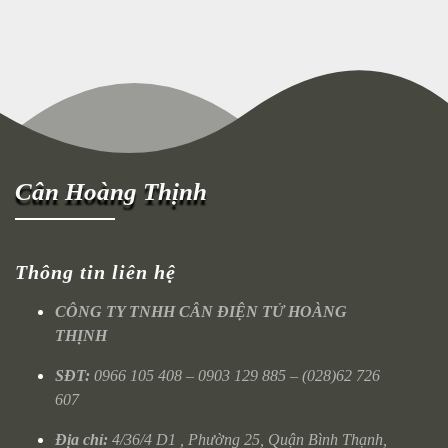
Cân Hoàng Thịnh
Thông tin liên hệ
CÔNG TY TNHH CÂN ĐIỆN TỬ HOÀNG
THỊNH
SĐT:
0966 105 408 – 0903 129 885 – (028)62 726
607
Địa chỉ:
4/36/4 D1 , Phường 25, Quận Bình Thạnh,