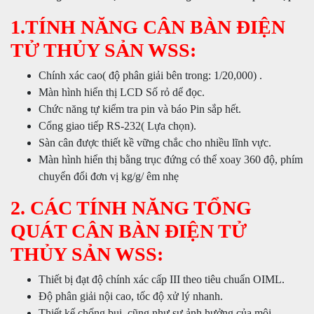
1.TÍNH NĂNG CÂN BÀN ĐIỆN
TỬ THỦY SẢN WSS:
Chính xác cao( độ phân giải bên trong: 1/20,000) .
Màn hình hiển thị LCD Số rỏ dể đọc.
Chức năng tự kiểm tra pin và báo Pin sắp hết.
Cổng giao tiếp RS-232( Lựa chọn).
Sàn cân được thiết kề vững chắc cho nhiều lĩnh vực.
Màn hình hiển thị bằng trục đứng có thể xoay 360 độ, phím
chuyển đổi đơn vị kg/g/ êm nhẹ
2. CÁC TÍNH NĂNG TỔNG
QUÁT CÂN BÀN ĐIỆN TỬ
THỦY SẢN WSS:
Thiết bị đạt độ chính xác cấp III theo tiêu chuẩn OIML.
Độ phân giải nội cao, tốc độ xử lý nhanh.
Thiết kế chống bụi, cũng như sự ảnh hưởng của môi