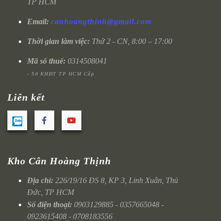
TP HCM
Email:
canhoangthinh@gmail.com
Thời gian làm việc:
Thứ 2 - CN, 8:00 – 17:00
Mã số thuế:
0314508041
- Sở KHĐT TP HCM Cấp
Liên kết
Kho Cân Hoàng Thịnh
Địa chỉ:
226/19/16 ĐS 8, KP 3, Linh Xuân, Thủ
Đức, TP HCM
Số điện thoại:
0903129885 - 0357665048 -
0923615408 - 0708183556