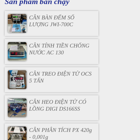
Sản phẩm bán chạy
CÂN BÀN ĐẾM SỐ
LƯỢNG JWI-700C
CÂN TÍNH TIỀN CHỐNG
NƯỚC AC 130
CÂN TREO ĐIỆN TỬ OCS
5 TẤN
CÂN HEO ĐIỆN TỬ CÓ
LỒNG DIGI DS166SS
CÂN PHÂN TÍCH PX 420g
- 0,001g