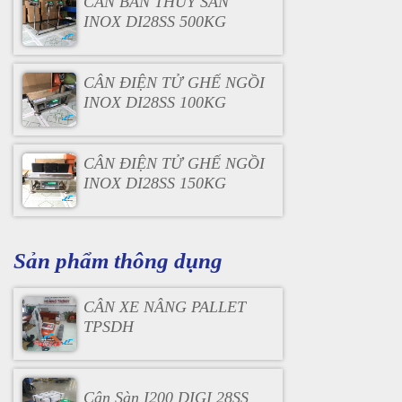
CÂN BÀN THỦY SẢN
INOX DI28SS 500KG
CÂN ĐIỆN TỬ GHẾ NGỒI
INOX DI28SS 100KG
CÂN ĐIỆN TỬ GHẾ NGỒI
INOX DI28SS 150KG
Sản phẩm thông dụng
CÂN XE NÂNG PALLET
TPSDH
Cân Sàn I200 DIGI 28SS