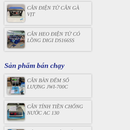
CÂN ĐIỆN TỬ CÂN GÀ
VỊT
CÂN HEO ĐIỆN TỬ CÓ
LỒNG DIGI DS166SS
Sản phẩm bán chạy
CÂN BÀN ĐẾM SỐ
LƯỢNG JWI-700C
CÂN TÍNH TIỀN CHỐNG
NƯỚC AC 130