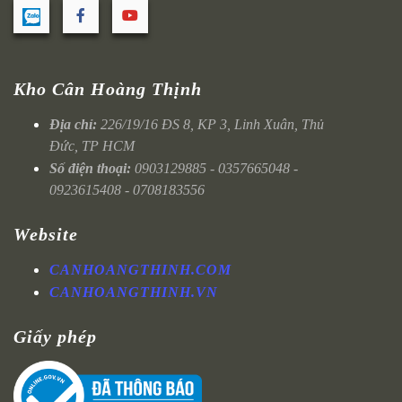
Kho Cân Hoàng Thịnh
Địa chỉ:
226/19/16 ĐS 8, KP 3, Linh Xuân, Thủ
Đức, TP HCM
Số điện thoại:
0903129885 - 0357665048 -
0923615408 - 0708183556
Website
CANHOANGTHINH.COM
CANHOANGTHINH.VN
Giấy phép