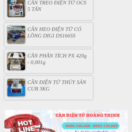
CÂN TREO ĐIỆN TỬ OCS
5 TẤN
CÂN HEO ĐIỆN TỬ CÓ
LỒNG DIGI DS166SS
CÂN PHÂN TÍCH PX 420g
- 0,001g
CÂN ĐIỆN TỬ THỦY SẢN
CUB 3KG