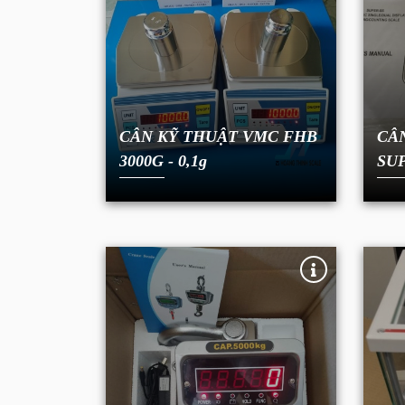
CÂN KỸ THUẬT VMC FHB
CÂ
3000G - 0,1g
SUP