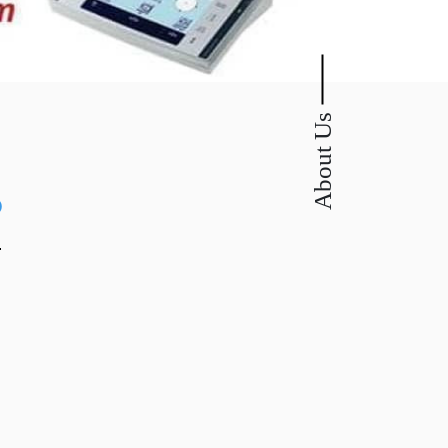
.
About Us
i