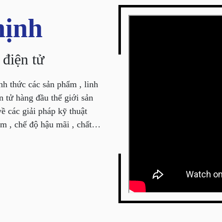
hịnh
 điện tử
nh thức các sản phẩm , linh
ề các giải pháp kỹ thuật
m , chế độ hậu mãi , chất
à hàng đầu, được phục vụ
úng tôi