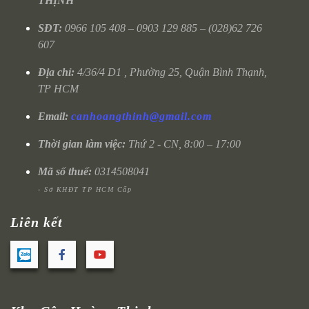
THỊNH
SĐT:
0966 105 408 – 0903 129 885 – (028)62 726
607
Địa chỉ:
4/36/4 D1 , Phường 25, Quận Bình Thạnh,
TP HCM
Email:
canhoangthinh@gmail.com
Thời gian làm việc:
Thứ 2 - CN, 8:00 – 17:00
Mã số thuế:
0314508041
- Sở KHĐT TP HCM Cấp
Liên kết