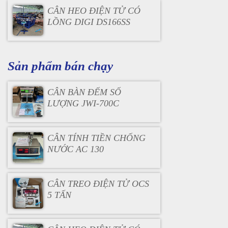
CÂN HEO ĐIỆN TỬ CÓ
LỒNG DIGI DS166SS
Sản phẩm bán chạy
CÂN BÀN ĐẾM SỐ
LƯỢNG JWI-700C
CÂN TÍNH TIỀN CHỐNG
NƯỚC AC 130
CÂN TREO ĐIỆN TỬ OCS
5 TẤN