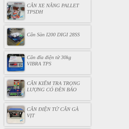
CÂN XE NÂNG PALLET
TPSDH
Cân Sàn I200 DIGI 28SS
Cân đĩa điện tử 30kg
VIBRA TPS
CÂN KIỂM TRA TRỌNG
LƯỢNG CÓ ĐÈN BÁO
CÂN ĐIỆN TỬ CÂN GÀ
VỊT