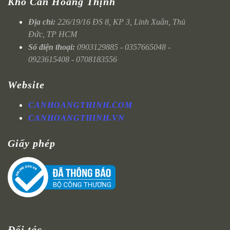
Kho Cân Hoàng Thịnh
Địa chỉ:
226/19/16 ĐS 8, KP 3, Linh Xuân, Thủ
Đức, TP HCM
Số điện thoại:
0903129885 - 0357665048 -
0923615408 - 0708183556
Website
CANHOANGTHINH.COM
CANHOANGTHINH.VN
Giấy phép
Đối tác