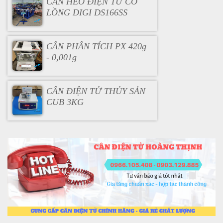
CÂN HEO ĐIỆN TỬ CÓ
LỒNG DIGI DS166SS
CÂN PHÂN TÍCH PX 420g
- 0,001g
CÂN ĐIỆN TỬ THỦY SẢN
CUB 3KG