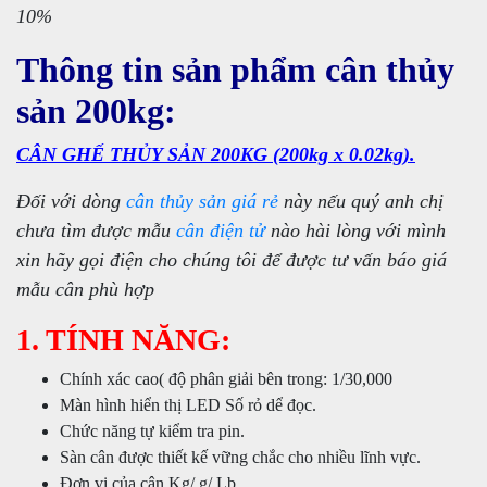
10%
Thông tin sản phẩm cân thủy
sản 200kg:
CÂN GHẾ THỦY SẢN 200KG (200kg x 0.02kg).
Đối với dòng
cân thủy sản giá rẻ
này nếu quý anh chị
chưa tìm được mẫu
cân điện tử
nào hài lòng với mình
xin hãy gọi điện cho chúng tôi để được tư vấn báo giá
mẫu cân phù hợp
1. TÍNH NĂNG:
Chính xác cao( độ phân giải bên trong: 1/30,000
Màn hình hiển thị LED Số rỏ dể đọc.
Chức năng tự kiểm tra pin.
Sàn cân được thiết kế vững chắc cho nhiều lĩnh vực.
Đơn vị của cân Kg/ g/ Lb