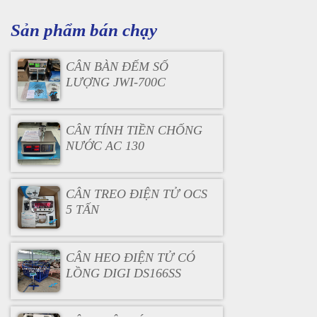
Sản phẩm bán chạy
CÂN BÀN ĐẾM SỐ
LƯỢNG JWI-700C
CÂN TÍNH TIỀN CHỐNG
NƯỚC AC 130
CÂN TREO ĐIỆN TỬ OCS
5 TẤN
CÂN HEO ĐIỆN TỬ CÓ
LỒNG DIGI DS166SS