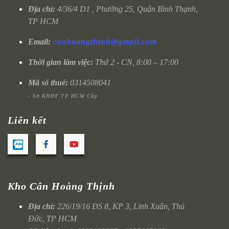
Địa chỉ:
4/36/4 D1 , Phường 25, Quận Bình Thạnh,
TP HCM
Email:
canhoangthinh@gmail.com
Thời gian làm việc:
Thứ 2 - CN, 8:00 – 17:00
Mã số thuế:
0314508041
- Sở KHĐT TP HCM Cấp
Liên kết
Kho Cân Hoàng Thịnh
Địa chỉ:
226/19/16 ĐS 8, KP 3, Linh Xuân, Thủ
Đức, TP HCM