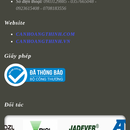
Số điện thoại:
0903129885 - 0357665048 -
0923615408 - 0708183556
Website
CANHOANGTHINH.COM
CANHOANGTHINH.VN
Giấy phép
Đối tác