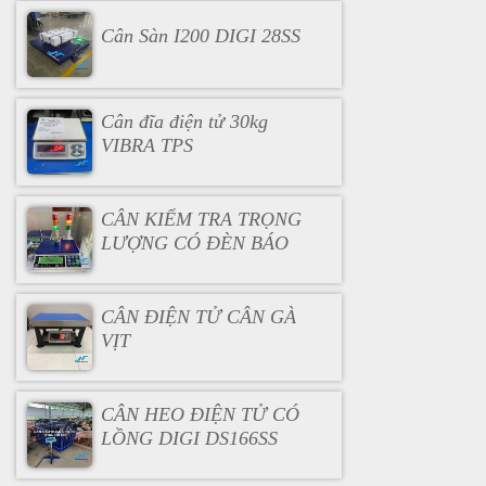
Cân Sàn I200 DIGI 28SS
Cân đĩa điện tử 30kg
VIBRA TPS
CÂN KIỂM TRA TRỌNG
LƯỢNG CÓ ĐÈN BÁO
CÂN ĐIỆN TỬ CÂN GÀ
VỊT
CÂN HEO ĐIỆN TỬ CÓ
LỒNG DIGI DS166SS