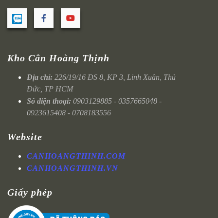
Kho Cân Hoàng Thịnh
Địa chỉ:
226/19/16 ĐS 8, KP 3, Linh Xuân, Thủ
Đức, TP HCM
Số điện thoại:
0903129885 - 0357665048 -
0923615408 - 0708183556
Website
CANHOANGTHINH.COM
CANHOANGTHINH.VN
Giấy phép