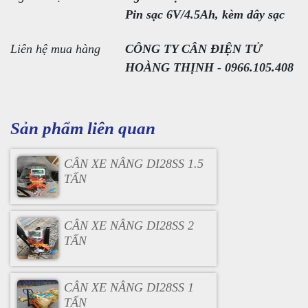
Pin sạc 6V/4.5Ah, kèm dây sạc
Liên hệ mua hàng
CÔNG TY CÂN ĐIỆN TỬ
HOÀNG THỊNH - 0966.105.408
Sản phẩm liên quan
CÂN XE NÂNG DI28SS 1.5
TẤN
CÂN XE NÂNG DI28SS 2
TẤN
CÂN XE NÂNG DI28SS 1
TẤN