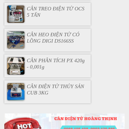
CÂN TREO ĐIỆN TỬ OCS
5 TẤN
CÂN HEO ĐIỆN TỬ CÓ
LỒNG DIGI DS166SS
CÂN PHÂN TÍCH PX 420g
- 0,001g
CÂN ĐIỆN TỬ THỦY SẢN
CUB 3KG