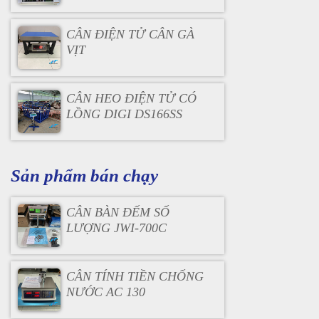
CÂN ĐIỆN TỬ CÂN GÀ
VỊT
CÂN HEO ĐIỆN TỬ CÓ
LỒNG DIGI DS166SS
Sản phẩm bán chạy
CÂN BÀN ĐẾM SỐ
LƯỢNG JWI-700C
CÂN TÍNH TIỀN CHỐNG
NƯỚC AC 130