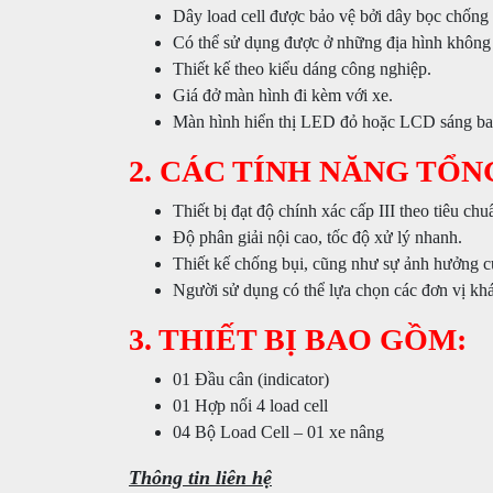
Dây load cell được bảo vệ bởi dây bọc chống
Có thể sử dụng được ở những địa hình không
Thiết kế theo kiểu dáng công nghiệp.
Giá đở màn hình đi kèm với xe.
Màn hình hiển thị LED đỏ hoặc LCD sáng bac
2. CÁC TÍNH NĂNG TỔN
Thiết bị đạt độ chính xác cấp III theo tiêu c
Độ phân giải nội cao, tốc độ xử lý nhanh.
Thiết kế chống bụi, cũng như sự ảnh hưởng c
Người sử dụng có thể lựa chọn các đơn vị khá
3. THIẾT BỊ BAO GỒM:
01 Đầu cân (indicator)
01 Hợp nối 4 load cell
04 Bộ Load Cell – 01 xe nâng
Thông tin liên hệ