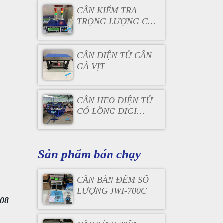
CÂN KIỂM TRA
TRỌNG LƯỢNG CÓ
ĐÈN BÁO
CÂN ĐIỆN TỬ CÂN
GÀ VỊT
CÂN HEO ĐIỆN TỬ
CÓ LỒNG DIGI
DS166SS
Sản phẩm bán chạy
CÂN BÀN ĐẾM SỐ
LƯỢNG JWI-700C
08