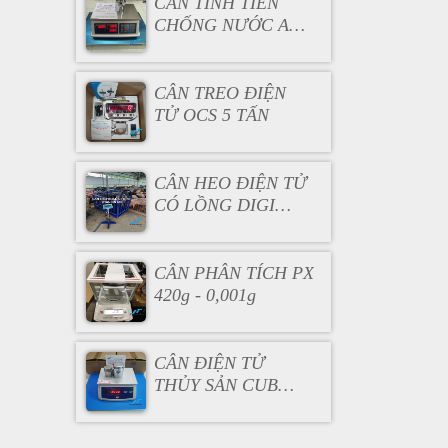
CÂN TÍNH TIỀN
CHỐNG NƯỚC AC
130
CÂN TREO ĐIỆN
TỬ OCS 5 TẤN
CÂN HEO ĐIỆN TỬ
CÓ LỒNG DIGI
DS166SS
CÂN PHÂN TÍCH PX
420g - 0,001g
CÂN ĐIỆN TỬ
THỦY SẢN CUB
3KG