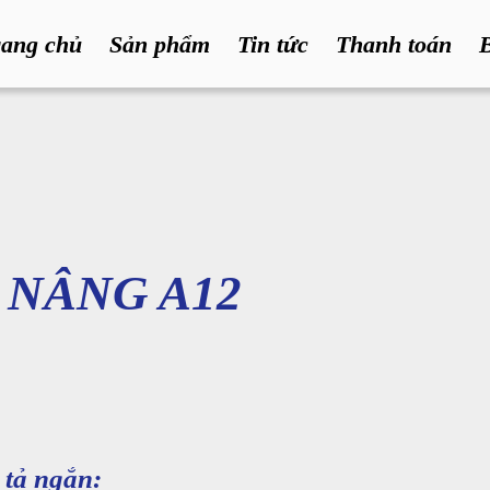
rang chủ
Sản phẩm
Tin tức
Thanh toán
 NÂNG A12
tả ngắn: