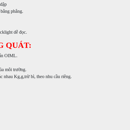
 dập
 bằng phẳng.
klight dễ đọc.
G QUÁT:
huẩn OIML.
ủa môi trường.
c nhau Kg,g,trừ bì, theo nhu cầu riêng.