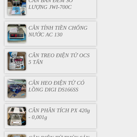
CÂN BÀN ĐẾM SỐ
LƯỢNG JWI-700C
CÂN TÍNH TIỀN CHỐNG
NƯỚC AC 130
CÂN TREO ĐIỆN TỬ OCS
5 TẤN
CÂN HEO ĐIỆN TỬ CÓ
LỒNG DIGI DS166SS
CÂN PHÂN TÍCH PX 420g
- 0,001g