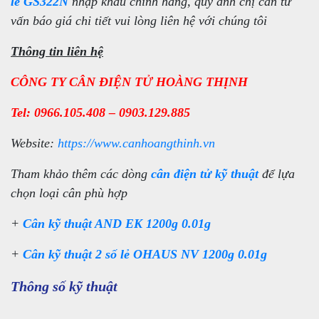
lẻ GS322N
nhập khẩu chính hãng, quý anh chị cần tư
vấn báo giá chi tiết vui lòng liên hệ với chúng tôi
Thông tin liên hệ
CÔNG TY CÂN ĐIỆN TỬ HOÀNG THỊNH
Tel: 0966.105.408 – 0903.129.885
Website:
https://www.canhoangthinh.vn
Tham khảo thêm các dòng
cân điện tử kỹ thuật
để lựa
chọn loại cân phù hợp
+
Cân kỹ thuật AND EK 1200g 0.01g
+
Cân kỹ thuật 2 số lẻ OHAUS NV 1200g 0.01g
Thông số kỹ thuật