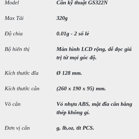
Model
Cân kỹ thuật GS322N
Max Tải
320g
Độ chia
0.01g - 2 số lẻ
Bộ hiển thị
Màn hình LCD rộng, dễ đọc giá
trị từ mọi góc độ.
Kích thước đĩa
Ø 128 mm.
Kích thước cân
(260 x 190 x 95) mm.
Vỏ cân
Vỏ nhựa ABS, mặt đĩa cân bằng
thép không gỉ.
Đơn vị cân
g, lb,oz, tlt PCS.