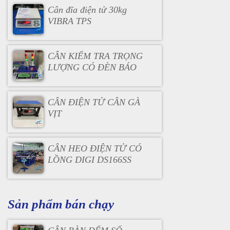
Cân đĩa điện tử 30kg
VIBRA TPS
CÂN KIỂM TRA TRỌNG
LƯỢNG CÓ ĐÈN BÁO
CÂN ĐIỆN TỬ CÂN GÀ
VỊT
CÂN HEO ĐIỆN TỬ CÓ
LỒNG DIGI DS166SS
Sản phẩm bán chạy