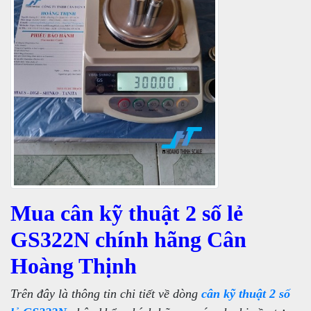
Mua cân kỹ thuật 2 số lẻ
GS322N chính hãng Cân
Hoàng Thịnh
Trên đây là thông tin chi tiết về dòng
cân kỹ thuật 2 số