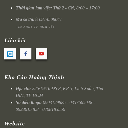
Thời gian làm việc:
Thứ 2 - CN, 8:00 – 17:00
Mã số thuế:
0314508041
- Sở KHĐT TP HCM Cấp
Liên kết
Kho Cân Hoàng Thịnh
Địa chỉ:
226/19/16 ĐS 8, KP 3, Linh Xuân, Thủ
Đức, TP HCM
Số điện thoại:
0903129885 - 0357665048 -
0923615408 - 0708183556
Website