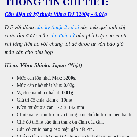
THÔNG TIN CHI TIẾT:
Cân điện tử kỹ thuật Vibra DJ 3200g - 0.01g
Đối với dòng
cân kỹ thuật 2 số lẻ
này nếu quý anh chị
chưa tìm được mẫu
cân điện tử
nào phù hợp cho mình
vui lòng liên hệ với chúng tôi để được tư vấn báo giá
mẫu cân cho phù hợp
Hãng:
Vibra Shinko Japan
(Nhật)
Mức cân lớn nhất Max:
3200g
Mức cân nhờ nhất Min: 0.02g
Vạch chia nhỏ nhất d=
0.01g
Giá trị độ chia kiểm e=10mg
Kích thước đĩa cân 172 X 142 mm
Chức năng: cân trừ bì và thông báo chế độ trừ bì hiện hành.
Chế độ thông báo tình trạng ổn định của cân.
Cân có chức năng báo hiệu gần hết Pin.
Chế độ tắt cân tự động (Automatic shut-off) giúp tiết kiệm