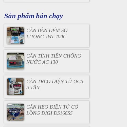
Sản phẩm bán chạy
CÂN BÀN ĐẾM SỐ
LƯỢNG JWI-700C
CÂN TÍNH TIỀN CHỐNG
NƯỚC AC 130
CÂN TREO ĐIỆN TỬ OCS
5 TẤN
CÂN HEO ĐIỆN TỬ CÓ
LỒNG DIGI DS166SS