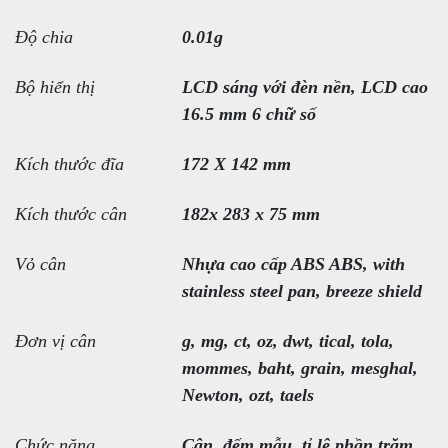
Độ chia
0.01g
Bộ hiển thị
LCD sáng với đèn nền, LCD cao
16.5 mm 6 chữ số
Kích thước đĩa
172 X 142 mm
Kích thước cân
182x 283 x 75 mm
Vỏ cân
Nhựa cao cấp ABS ABS, with
stainless steel pan, breeze shield
Đơn vị cân
g, mg, ct, oz, dwt, tical, tola,
mommes, baht, grain, mesghal,
Newton, ozt, taels
Chức năng
Cân, đếm mẫu, tỉ lệ phần trăm