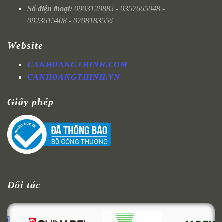
Số điện thoại:
0903129885 - 0357665048 -
0923615408 - 0708183556
Website
CANHOANGTHINH.COM
CANHOANGTHINH.VN
Giấy phép
Đối tác