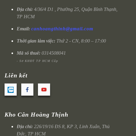
Địa chỉ:
4/36/4 D1 , Phường 25, Quận Bình Thạnh,
TP HCM
Email:
canhoangthinh@gmail.com
Thời gian làm việc:
Thứ 2 - CN, 8:00 – 17:00
Mã số thuế:
0314508041
- Sở KHĐT TP HCM Cấp
Liên kết
Kho Cân Hoàng Thịnh
Địa chỉ:
226/19/16 ĐS 8, KP 3, Linh Xuân, Thủ
Đức, TP HCM