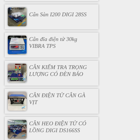
Cân Sàn I200 DIGI 28SS
Cân đĩa điện tử 30kg
VIBRA TPS
CÂN KIỂM TRA TRỌNG
LƯỢNG CÓ ĐÈN BÁO
CÂN ĐIỆN TỬ CÂN GÀ
VỊT
CÂN HEO ĐIỆN TỬ CÓ
LỒNG DIGI DS166SS