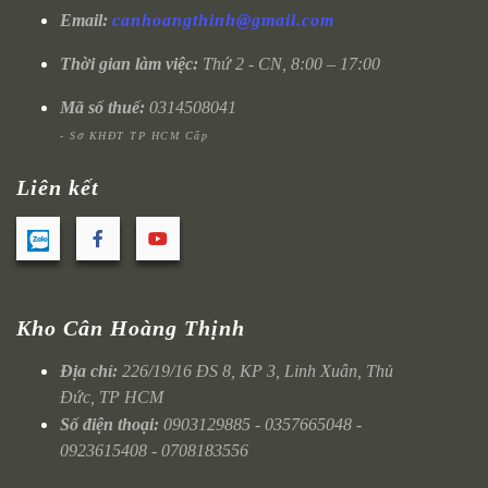
Email:
canhoangthinh@gmail.com
Thời gian làm việc:
Thứ 2 - CN, 8:00 – 17:00
Mã số thuế:
0314508041
- Sở KHĐT TP HCM Cấp
Liên kết
Kho Cân Hoàng Thịnh
Địa chỉ:
226/19/16 ĐS 8, KP 3, Linh Xuân, Thủ
Đức, TP HCM
Số điện thoại:
0903129885 - 0357665048 -
0923615408 - 0708183556