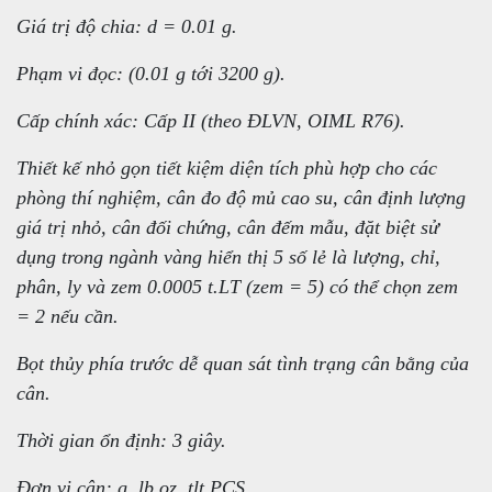
Giá trị độ chia: d = 0.01 g.
Phạm vi đọc: (0.01 g tới 3200 g).
Cấp chính xác: Cấp II (theo ĐLVN, OIML R76).
Thiết kế nhỏ gọn tiết kiệm diện tích phù hợp cho các
phòng thí nghiệm, cân đo độ mủ cao su, cân định lượng
giá trị nhỏ, cân đối chứng, cân đếm mẫu, đặt biệt sử
dụng trong ngành vàng hiển thị 5 số lẻ là lượng, chỉ,
phân, ly và zem 0.0005 t.LT (zem = 5) có thể chọn zem
= 2 nếu cần.
Bọt thủy phía trước dễ quan sát tình trạng cân bằng của
cân.
Thời gian ổn định: 3 giây.
Đơn vị cân: g, lb,oz, tlt PCS.