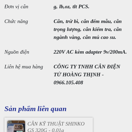
Đơn vị cân
g, lb,oz, tlt PCS.
Chức năng
Cân, trừ bì, cân đếm mẫu, cân
trọng lượng, cân kiểm tra, cân
ngành vàng, cân mủ cao su.
Nguồn điện
220V AC kèm adapter 9v/200mA.
Liên hệ mua hàng
CÔNG TY TNHH CÂN ĐIỆN
TỬ HOÀNG THỊNH -
0966.105.408
Sản phẩm liên quan
CÂN KỸ THUẬT SHINKO
GS 320G - 0,01g