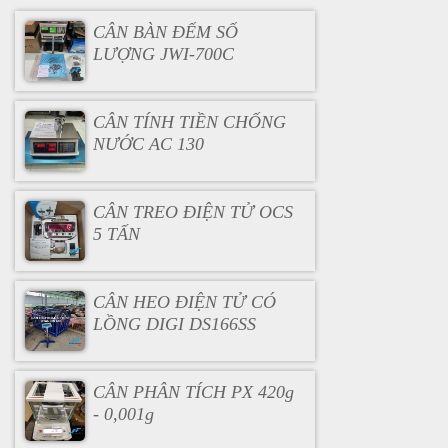
CÂN BÀN ĐẾM SỐ
LƯỢNG JWI-700C
CÂN TÍNH TIỀN CHỐNG
NƯỚC AC 130
CÂN TREO ĐIỆN TỬ OCS
5 TẤN
CÂN HEO ĐIỆN TỬ CÓ
LỒNG DIGI DS166SS
CÂN PHÂN TÍCH PX 420g
- 0,001g