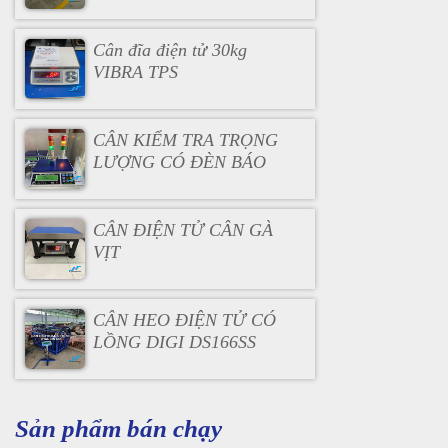
Cân đĩa điện tử 30kg
VIBRA TPS
CÂN KIỂM TRA TRỌNG
LƯỢNG CÓ ĐÈN BÁO
CÂN ĐIỆN TỬ CÂN GÀ
VỊT
CÂN HEO ĐIỆN TỬ CÓ
LỒNG DIGI DS166SS
Sản phẩm bán chạy