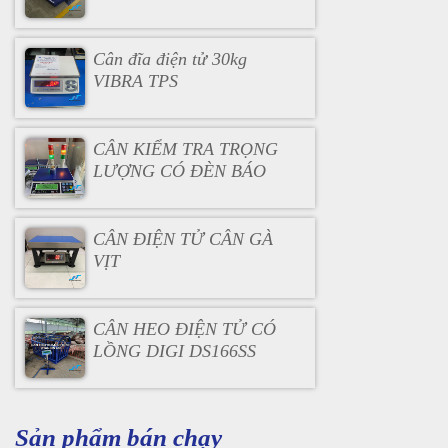
Cân đĩa điện tử 30kg
VIBRA TPS
CÂN KIỂM TRA TRỌNG
LƯỢNG CÓ ĐÈN BÁO
CÂN ĐIỆN TỬ CÂN GÀ
VỊT
CÂN HEO ĐIỆN TỬ CÓ
LỒNG DIGI DS166SS
Sản phẩm bán chạy