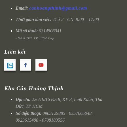
Email:
canhoangthinh@gmail.com
Thời gian làm việc:
Thứ 2 - CN, 8:00 – 17:00
Mã số thuế:
0314508041
- Sở KHĐT TP HCM Cấp
Liên kết
Kho Cân Hoàng Thịnh
Địa chỉ:
226/19/16 ĐS 8, KP 3, Linh Xuân, Thủ
Đức, TP HCM
Số điện thoại:
0903129885 - 0357665048 -
0923615408 - 0708183556