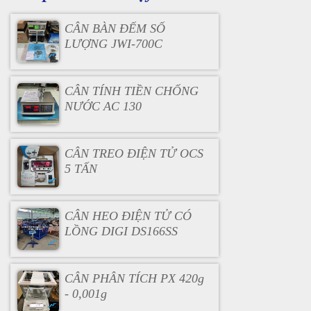
CÂN BÀN ĐẾM SỐ
LƯỢNG JWI-700C
CÂN TÍNH TIỀN CHỐNG
NƯỚC AC 130
CÂN TREO ĐIỆN TỬ OCS
5 TẤN
CÂN HEO ĐIỆN TỬ CÓ
LỒNG DIGI DS166SS
CÂN PHÂN TÍCH PX 420g
- 0,001g