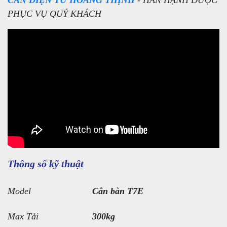
CÂN ĐIỆN TỬ HOÀNG THỊNH
- HÂN HẠNH ĐƯỢC
PHỤC VỤ QUÝ KHÁCH
Thông số kỹ thuật
Model
Cân bàn T7E
Max Tải
300kg