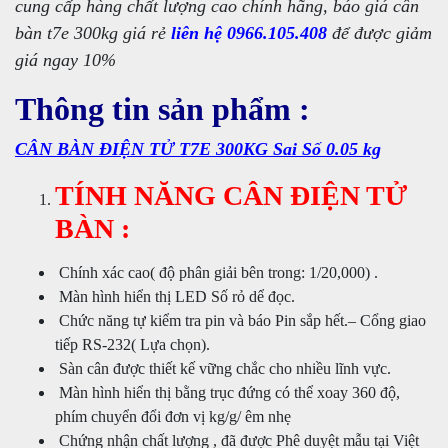
cung cấp hàng chất lượng cao chính hãng, báo giá cân
bàn t7e 300kg giá rẻ
liên hệ 0966.105.408
để được giảm
giá ngay 10%
Thông tin sản phẩm :
CÂN BÀN ĐIỆN TỬ T7E 300KG Sai Số 0.05 kg
TÍNH NĂNG CÂN ĐIỆN TỬ
BÀN :
Chính xác cao( độ phân giải bên trong: 1/20,000) .
Màn hình hiển thị LED Số rỏ dể đọc.
Chức năng tự kiểm tra pin và báo Pin sắp hết.– Cổng giao
tiếp RS-232( Lựa chọn).
Sàn cân được thiết kế vững chắc cho nhiều lĩnh vực.
Màn hình hiển thị bằng trục đứng có thể xoay 360 độ,
phím chuyển đổi đơn vị kg/g/ êm nhẹ
Chứng nhận chất lượng , đã được Phê duyệt mẫu tại Việt