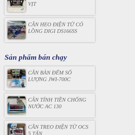
VỊT
CÂN HEO ĐIỆN TỬ CÓ
LỒNG DIGI DS166SS
Sản phẩm bán chạy
CÂN BÀN ĐẾM SỐ
LƯỢNG JWI-700C
CÂN TÍNH TIỀN CHỐNG
NƯỚC AC 130
CÂN TREO ĐIỆN TỬ OCS
5 TẤN