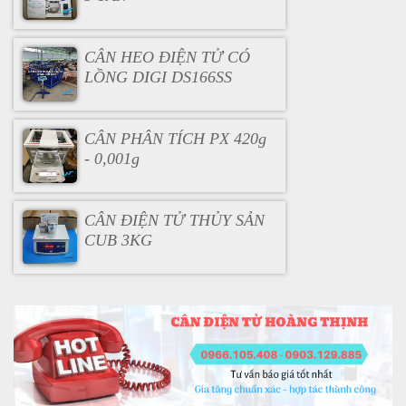
CÂN HEO ĐIỆN TỬ CÓ
LỒNG DIGI DS166SS
CÂN PHÂN TÍCH PX 420g
- 0,001g
CÂN ĐIỆN TỬ THỦY SẢN
CUB 3KG