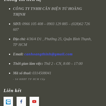
CÔNG TY TNHH CÂN ĐIỆN TỬ HOÀNG
THỊNH
SĐT:
0966 105 408 – 0903 129 885 – (028)62 726
607
Địa chỉ:
4/36/4 D1 , Phường 25, Quận Bình Thạnh,
TP HCM
Email:
canhoangthinh@gmail.com
Thời gian làm việc:
Thứ 2 - CN, 8:00 – 17:00
Mã số thuế:
0314508041
- Sở KHĐT TP HCM Cấp
Liên kết