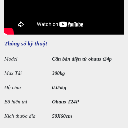
Thông số kỹ thuật
Model
Cân bàn điện tử ohaus t24p
Max Tải
300kg
Độ chia
0.05kg
Bộ hiển thị
Ohaus T24P
Kích thước đĩa
50X60cm