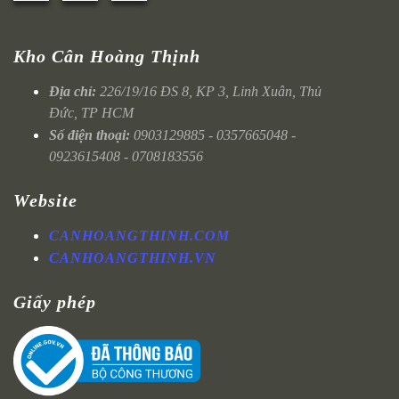
Kho Cân Hoàng Thịnh
Địa chỉ:
226/19/16 ĐS 8, KP 3, Linh Xuân, Thủ
Đức, TP HCM
Số điện thoại:
0903129885 - 0357665048 -
0923615408 - 0708183556
Website
CANHOANGTHINH.COM
CANHOANGTHINH.VN
Giấy phép