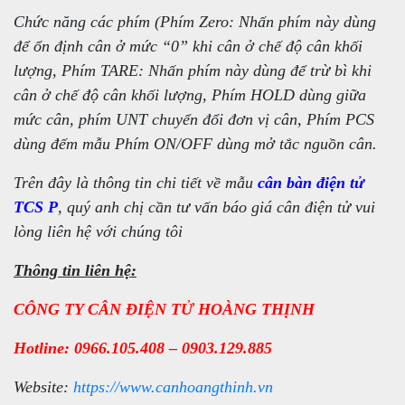
Chức năng các phím (Phím Zero: Nhấn phím này dùng
để ổn định cân ở mức “0” khi cân ở chế độ cân khối
lượng, Phím TARE: Nhấn phím này dùng để trừ bì khi
cân ở chế độ cân khối lượng, Phím HOLD dùng giữa
mức cân, phím UNT chuyển đổi đơn vị cân, Phím PCS
dùng đếm mẫu Phím ON/OFF dùng mở tắc nguồn cân.
Trên đây là thông tin chi tiết về mẫu
cân bàn điện tử
TCS P
, quý anh chị cần tư vấn báo giá cân điện tử vui
lòng liên hệ với chúng tôi
Thông tin liên hệ:
CÔNG TY CÂN ĐIỆN TỬ HOÀNG THỊNH
Hotline: 0966.105.408 – 0903.129.885
Website:
https://www.canhoangthinh.vn