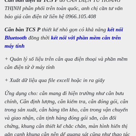
Cân bàn điện tử TCS P
do CÂN ĐIỆN TỬ HOÀNG
THỊNH phân phối trên toàn quốc, anh chị cần tư vấn
báo giá cân điện tử liên hệ 0966.105.408
Cân bàn TCS P
thiết kế nhỏ gọn có khả năng
kết nối
Bluetooth
đồng thời
kết nối với phần mềm cân trên
máy tính
+ Quản lý số liệu trên cân qua điện thoại và phần mềm
cân điện tử ở máy tính
+ Xuất dữ liệu qua file excell hoặc in ra giấy
Ứng dụng cho: cân mang đi hiện trường như cân bưu
chính, Cân định lượng, cân kiểm tra, cân đóng gói, cân
trong sản xuất, cân hàng tồn kho, cân trong vận chuyển
và giao nhận, cân tịnh hàng đóng gói sẳn, cân đối
chứng, khung cân thiết kế chắc chắn, màn hình hiển thị
gắn cạnh khung cân nên dể quang sát cũng như thao tác