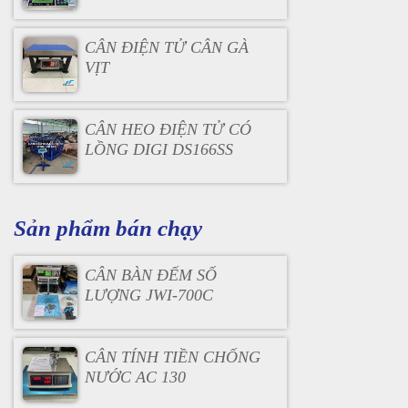
CÂN ĐIỆN TỬ CÂN GÀ
VỊT
CÂN HEO ĐIỆN TỬ CÓ
LỒNG DIGI DS166SS
Sản phẩm bán chạy
CÂN BÀN ĐẾM SỐ
LƯỢNG JWI-700C
CÂN TÍNH TIỀN CHỐNG
NƯỚC AC 130