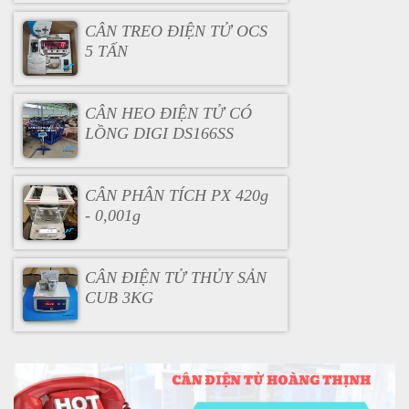
CÂN TREO ĐIỆN TỬ OCS
5 TẤN
CÂN HEO ĐIỆN TỬ CÓ
LỒNG DIGI DS166SS
CÂN PHÂN TÍCH PX 420g
- 0,001g
CÂN ĐIỆN TỬ THỦY SẢN
CUB 3KG