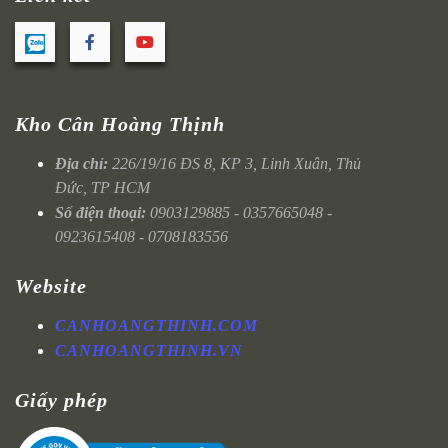
Kho Cân Hoàng Thịnh
Địa chỉ:
226/19/16 ĐS 8, KP 3, Linh Xuân, Thủ
Đức, TP HCM
Số điện thoại:
0903129885 - 0357665048 -
0923615408 - 0708183556
Website
CANHOANGTHINH.COM
CANHOANGTHINH.VN
Giấy phép