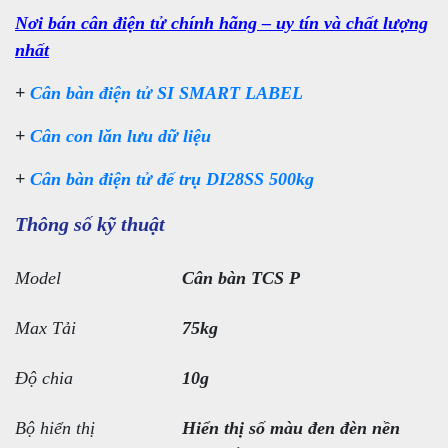
Nơi bán cân điện tử chính hãng – uy tín và chất lượng
nhất
+
Cân bàn điện tử SI SMART LABEL
+
Cân con lăn lưu dữ liệu
+
Cân bàn điện tử đế trụ DI28SS 500kg
Thông số kỹ thuật
Model
Cân bàn TCS P
Max Tải
75kg
Độ chia
10g
Bộ hiển thị
Hiển thị số màu đen đèn nền