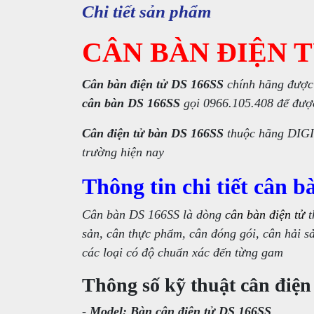
Chi tiết sản phẩm
CÂN BÀN ĐIỆN T
Cân bàn điện tử DS 166SS
chính hãng được
cân bàn DS 166SS
gọi 0966.105.408 để đượ
Cân điện tử bàn DS 166SS
thuộc hãng DIGI
trường hiện nay
Thông tin chi tiết cân 
Cân bàn DS 166SS là dòng
cân bàn điện tử
t
sản, cân thực phẩm, cân đóng gói, cân hải sả
các loại có độ chuẩn xác đến từng gam
Thông số kỹ thuật cân điệ
-
Model: Bàn cân điện tử DS 166SS