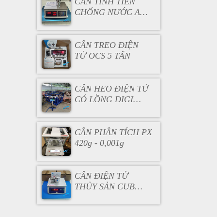
CÂN TÍNH TIỀN
CHỐNG NƯỚC AC
130
CÂN TREO ĐIỆN
TỬ OCS 5 TẤN
CÂN HEO ĐIỆN TỬ
CÓ LỒNG DIGI
DS166SS
CÂN PHÂN TÍCH PX
420g - 0,001g
CÂN ĐIỆN TỬ
THỦY SẢN CUB
3KG