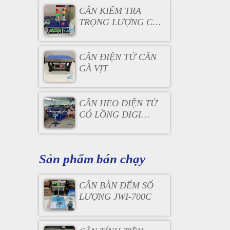
CÂN KIỂM TRA
TRỌNG LƯỢNG CÓ
ĐÈN BÁO
CÂN ĐIỆN TỬ CÂN
GÀ VỊT
CÂN HEO ĐIỆN TỬ
CÓ LỒNG DIGI
DS166SS
Sản phẩm bán chạy
CÂN BÀN ĐẾM SỐ
LƯỢNG JWI-700C