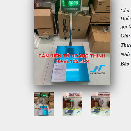
Cân 
Hoàn
gọi 
Giá:
Thươ
Nhà
Bảo 