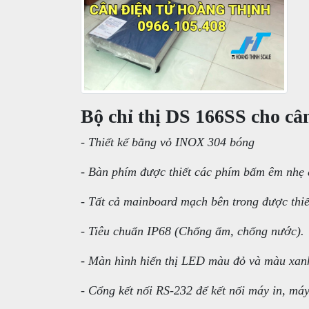
Bộ chỉ thị DS 166SS cho câ
- Thiết kế bằng vỏ INOX 304 bóng
- Bàn phím được thiết các phím bấm êm nhẹ 
- Tất cả mainboard mạch bên trong được thi
- Tiêu chuẩn IP68 (Chống ẩm, chống nước).
- Màn hình hiển thị LED màu đỏ và màu xanh
- Cổng kết nối RS-232 để kết nối máy in, má