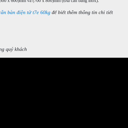
,(500 x 600)mm và (700 x 800)mm (Đĩa cân bằng inox).
cân bàn điện tử t7e 60kg
để biết thêm thông tin chi tiết
ng quý khách