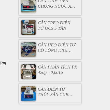
CÂN TÍNH TIỀN
CHỐNG NƯỚC AC
130
CÂN TREO ĐIỆN
TỬ OCS 5 TẤN
CÂN HEO ĐIỆN TỬ
CÓ LỒNG DIGI
DS166SS
động
CÂN PHÂN TÍCH PX
420g - 0,001g
CÂN ĐIỆN TỬ
THỦY SẢN CUB
3KG