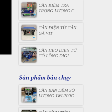
CÂN KIỂM TRA
TRỌNG LƯỢNG CÓ
ĐÈN BÁO
CÂN ĐIỆN TỬ CÂN
GÀ VỊT
CÂN HEO ĐIỆN TỬ
CÓ LỒNG DIGI
DS166SS
Sản phẩm bán chạy
CÂN BÀN ĐẾM SỐ
LƯỢNG JWI-700C