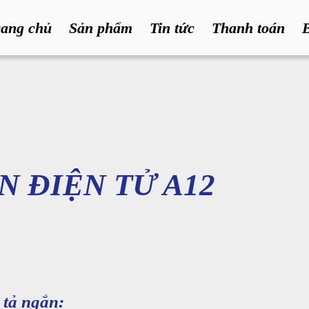
rang chủ
Sản phẩm
Tin tức
Thanh toán
N ĐIỆN TỬ A12
tả ngắn: