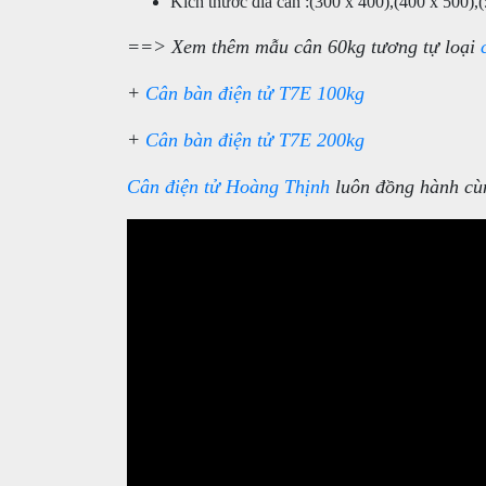
Kích thước đĩa cân :(300 x 400),(400 x 500)
==> Xem thêm mẫu cân 60kg tương tự loại
+
Cân bàn điện tử T7E 100kg
+
Cân bàn điện tử T7E 200kg
Cân điện tử Hoàng Thịnh
luôn đồng hành cù