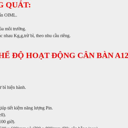
G QUÁT:
huẩn OIML.
ủa môi trường.
c nhau Kg,g,trừ bì, theo nhu cầu riêng.
CHẾ ĐỘ HOẠT ĐỘNG CÂN BÀN A1
ừ bì hiện hành.
iúp tiết kiệm năng lượng Pin.
ll).
00 giờ).