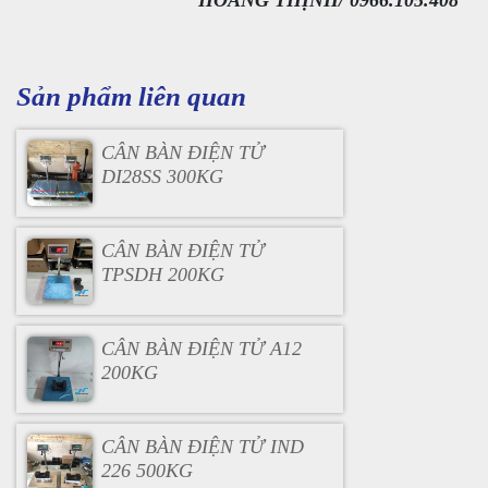
HOÀNG THỊNH/ 0966.105.408
Sản phẩm liên quan
CÂN BÀN ĐIỆN TỬ
DI28SS 300KG
CÂN BÀN ĐIỆN TỬ
TPSDH 200KG
CÂN BÀN ĐIỆN TỬ A12
200KG
CÂN BÀN ĐIỆN TỬ IND
226 500KG