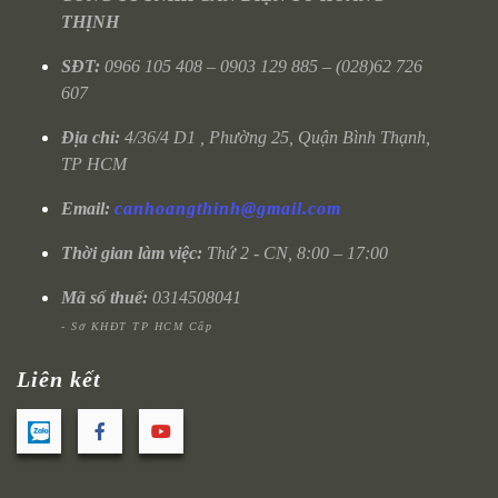
THỊNH
SĐT:
0966 105 408 – 0903 129 885 – (028)62 726
607
Địa chỉ:
4/36/4 D1 , Phường 25, Quận Bình Thạnh,
TP HCM
Email:
canhoangthinh@gmail.com
Thời gian làm việc:
Thứ 2 - CN, 8:00 – 17:00
Mã số thuế:
0314508041
- Sở KHĐT TP HCM Cấp
Liên kết