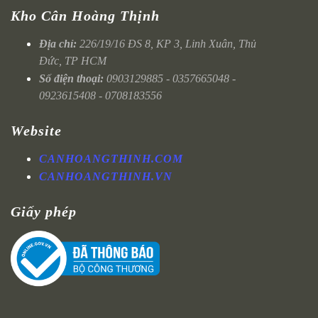
Kho Cân Hoàng Thịnh
Địa chỉ:
226/19/16 ĐS 8, KP 3, Linh Xuân, Thủ
Đức, TP HCM
Số điện thoại:
0903129885 - 0357665048 -
0923615408 - 0708183556
Website
CANHOANGTHINH.COM
CANHOANGTHINH.VN
Giấy phép