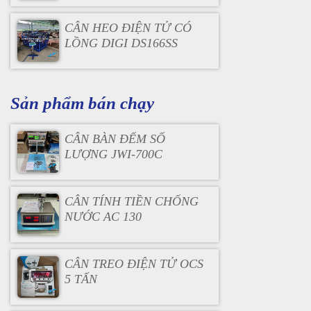
CÂN HEO ĐIỆN TỬ CÓ
LỒNG DIGI DS166SS
Sản phẩm bán chạy
CÂN BÀN ĐẾM SỐ
LƯỢNG JWI-700C
CÂN TÍNH TIỀN CHỐNG
NƯỚC AC 130
CÂN TREO ĐIỆN TỬ OCS
5 TẤN