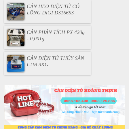
CÂN HEO ĐIỆN TỬ CÓ
LỒNG DIGI DS166SS
CÂN PHÂN TÍCH PX 420g
- 0,001g
CÂN ĐIỆN TỬ THỦY SẢN
CUB 3KG