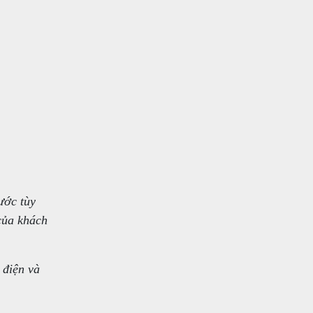
ước tùy
của khách
 điện và