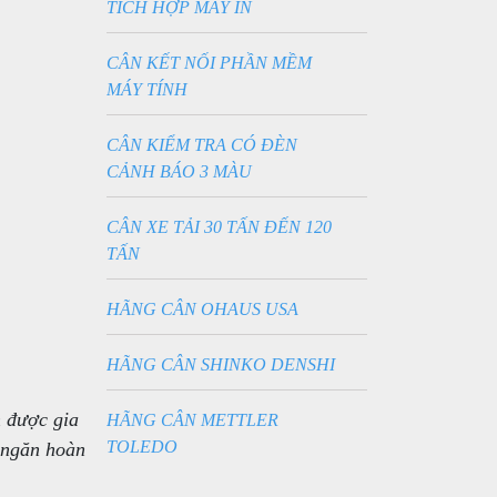
TÍCH HỢP MÁY IN
CÂN KẾT NỐI PHẦN MỀM
MÁY TÍNH
CÂN KIỂM TRA CÓ ĐÈN
CẢNH BÁO 3 MÀU
CÂN XE TẢI 30 TẤN ĐẾN 120
TẤN
HÃNG CÂN OHAUS USA
HÃNG CÂN SHINKO DENSHI
n được gia
HÃNG CÂN METTLER
TOLEDO
 ngăn hoàn