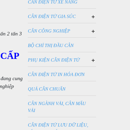
CÂN ĐIỆN TỬ XE NÂNG
CÂN ĐIỆN TỬ GIA SÚC
CÂN SÀN BÒ ĐIỆN TỬ
CÂN SÀN HEO ĐIỆN TỬ
CÂN CÔNG NGHIỆP
ấn 2 tấn 3
CÂN BỒN ĐIỆN TỬ
BỘ CHỈ THỊ ĐẦU CÂN
 CẤP
PHỤ KIỆN CÂN ĐIỆN TỬ
CẢM BIẾN LỰC LOADCELL
PIN SẠC CHO CÂN
CÂN ĐIỆN TỬ IN HÓA ĐƠN
 đang cung
 nghiệp
QUẢ CÂN CHUẨN
CÂN NGÀNH VẢI, CÂN MẨU
VẢI
CÂN ĐIỆN TỬ LƯU DỮ LIỆU,