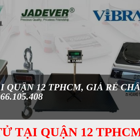
I QUẬN 12 TPHCM, GIÁ RẺ CH
6.105.408
Ử TẠI QUẬN 12 TPHCM