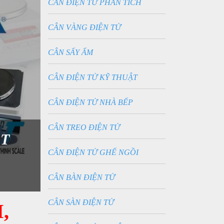
CÂN ĐIỆN TỬ PHÂN TÍCH
CÂN VÀNG ĐIỆN TỬ
CÂN SẤY ẨM
CÂN ĐIỆN TỬ KỸ THUẬT
CÂN ĐIỆN TỬ NHÀ BẾP
CÂN TREO ĐIỆN TỬ
ẤT
CÂN ĐIỆN TỬ GHẾ NGỒI
CÂN BÀN ĐIỆN TỬ
CÂN SÀN ĐIỆN TỬ
,