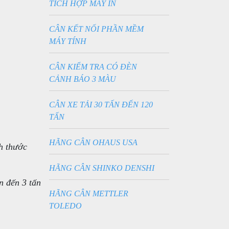
TÍCH HỢP MÁY IN
CÂN KẾT NỐI PHẦN MỀM
MÁY TÍNH
CÂN KIỂM TRA CÓ ĐÈN
CẢNH BÁO 3 MÀU
CÂN XE TẢI 30 TẤN ĐẾN 120
TẤN
HÃNG CÂN OHAUS USA
h thước
HÃNG CÂN SHINKO DENSHI
n đến 3 tấn
HÃNG CÂN METTLER
TOLEDO