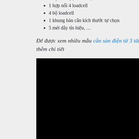
1 hợp nối 4 loadcell
4 bộ loadcell
1 khung bàn cân kích thước tự chọn
5 mét dây tín hiệu, …
Để được xem nhiều mẫu
cân sàn điện tử 3 tấ
thêm chi tiết