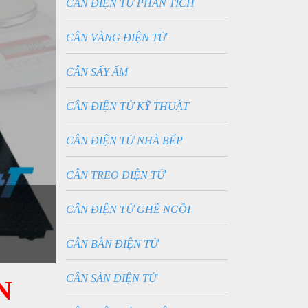
CÂN ĐIỆN TỬ PHÂN TÍCH
CÂN VÀNG ĐIỆN TỬ
CÂN SẤY ẨM
CÂN ĐIỆN TỬ KỸ THUẬT
CÂN ĐIỆN TỬ NHÀ BẾP
CÂN TREO ĐIỆN TỬ
CÂN ĐIỆN TỬ GHẾ NGỒI
CÂN BÀN ĐIỆN TỬ
CÂN SÀN ĐIỆN TỬ
N