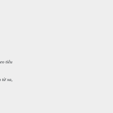
eo tiêu
 từ xa,