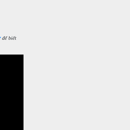
ử
để biết