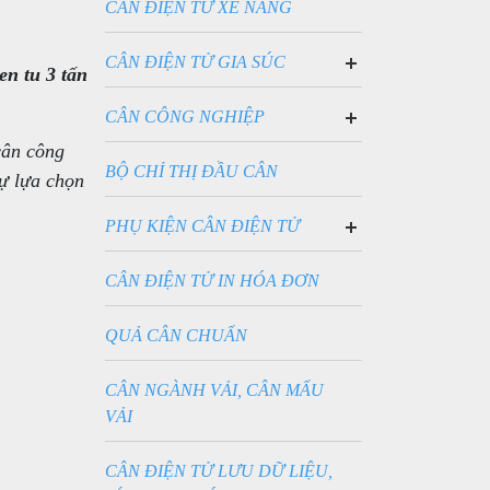
CÂN ĐIỆN TỬ XE NÂNG
CÂN ĐIỆN TỬ GIA SÚC
en tu 3 tấn
CÂN SÀN BÒ ĐIỆN TỬ
CÂN SÀN HEO ĐIỆN TỬ
CÂN CÔNG NGHIỆP
CÂN BỒN ĐIỆN TỬ
cân công
BỘ CHỈ THỊ ĐẦU CÂN
sự lựa chọn
PHỤ KIỆN CÂN ĐIỆN TỬ
CẢM BIẾN LỰC LOADCELL
PIN SẠC CHO CÂN
CÂN ĐIỆN TỬ IN HÓA ĐƠN
QUẢ CÂN CHUẨN
CÂN NGÀNH VẢI, CÂN MẨU
VẢI
CÂN ĐIỆN TỬ LƯU DỮ LIỆU,