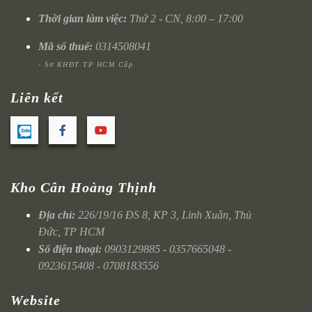
Thời gian làm việc:
Thứ 2 - CN, 8:00 – 17:00
Mã số thuế:
0314508041
- Sở KHĐT TP HCM Cấp
Liên kết
Kho Cân Hoàng Thịnh
Địa chỉ:
226/19/16 ĐS 8, KP 3, Linh Xuân, Thủ
Đức, TP HCM
Số điện thoại:
0903129885 - 0357665048 -
0923615408 - 0708183556
Website