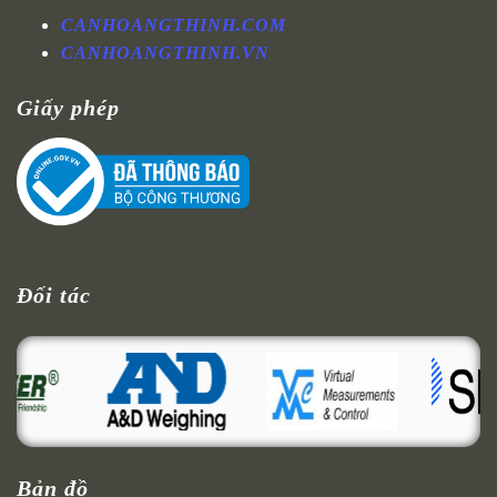
CANHOANGTHINH.COM
CANHOANGTHINH.VN
Giấy phép
Đối tác
Bản đồ