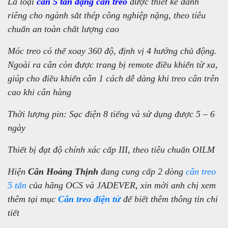
Là loại
cân 5 tấn dạng cân treo
được thiết kế dành
riêng cho ngành sắt thép công nghiệp nặng, theo tiêu
chuẩn an toàn chất lượng cao
Móc treo có thể xoay 360 độ, định vị 4 hướng chủ động.
Ngoài ra cân còn được trang bị remote điều khiển từ xa,
giúp cho điều khiển cân 1 cách dễ dàng khi treo cân trên
cao khi cân hàng
Thời lượng pin: Sạc điện 8 tiếng và sử dụng được 5 – 6
ngày
Thiết bị đạt độ chính xác cấp III, theo tiêu chuẩn OILM
Hiện
Cân Hoàng Thịnh
đang cung cấp 2 dòng
cân treo
5 tấn
của hãng OCS và JADEVER, xin mời anh chị xem
thêm tại mục
Cân treo điện tử
để biết thêm thông tin chi
tiết