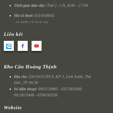
Thời gian làm việc:
Thứ 2 - CN, 8:00 – 17:00
Mã số thuế:
0314508041
- Sở KHĐT TP HCM Cấp
Liên kết
Kho Cân Hoàng Thịnh
Địa chỉ:
226/19/16 ĐS 8, KP 3, Linh Xuân, Thủ
Đức, TP HCM
Số điện thoại:
0903129885 - 0357665048 -
0923615408 - 0708183556
Website