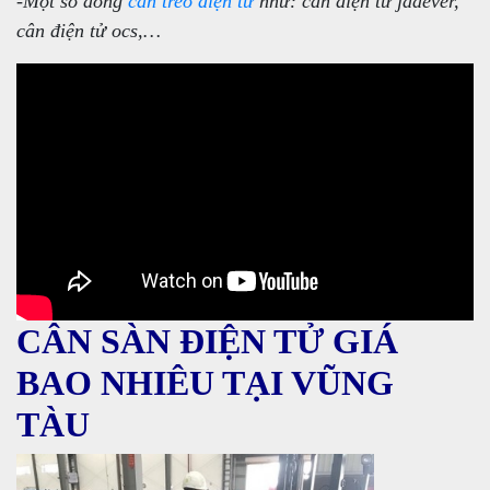
-Một số dòng
cân treo điện tử
như: cân điện tử jadever,
cân điện tử ocs,…
CÂN SÀN ĐIỆN TỬ GIÁ
BAO NHIÊU TẠI VŨNG
TÀU