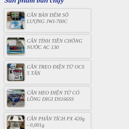
Sản phẩm bán chạy
CÂN BÀN ĐẾM SỐ
LƯỢNG JWI-700C
CÂN TÍNH TIỀN CHỐNG
NƯỚC AC 130
CÂN TREO ĐIỆN TỬ OCS
5 TẤN
CÂN HEO ĐIỆN TỬ CÓ
LỒNG DIGI DS166SS
CÂN PHÂN TÍCH PX 420g
- 0,001g