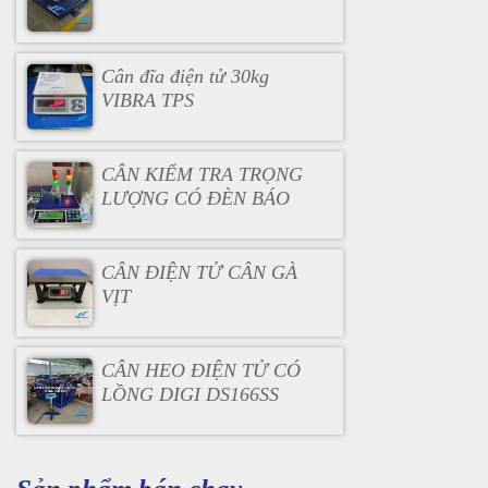
Cân đĩa điện tử 30kg
VIBRA TPS
CÂN KIỂM TRA TRỌNG
LƯỢNG CÓ ĐÈN BÁO
CÂN ĐIỆN TỬ CÂN GÀ
VỊT
CÂN HEO ĐIỆN TỬ CÓ
LỒNG DIGI DS166SS