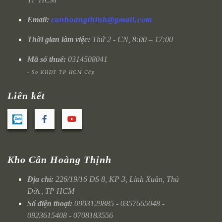
Email:
canhoangthinh@gmail.com
Thời gian làm việc:
Thứ 2 - CN, 8:00 – 17:00
Mã số thuế:
0314508041
- Sở KHĐT TP HCM Cấp
Liên kết
Kho Cân Hoàng Thịnh
Địa chỉ:
226/19/16 ĐS 8, KP 3, Linh Xuân, Thủ
Đức, TP HCM
Số điện thoại:
0903129885 - 0357665048 -
0923615408 - 0708183556