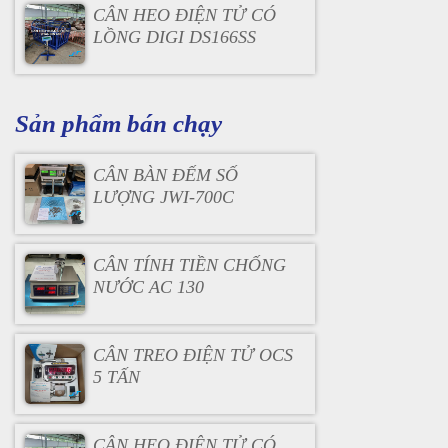
CÂN HEO ĐIỆN TỬ CÓ
LỒNG DIGI DS166SS
Sản phẩm bán chạy
CÂN BÀN ĐẾM SỐ
LƯỢNG JWI-700C
CÂN TÍNH TIỀN CHỐNG
NƯỚC AC 130
CÂN TREO ĐIỆN TỬ OCS
5 TẤN
CÂN HEO ĐIỆN TỬ CÓ