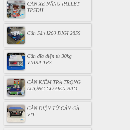
CÂN XE NÂNG PALLET
TPSDH
Cân Sàn I200 DIGI 28SS
Cân đĩa điện tử 30kg
VIBRA TPS
CÂN KIỂM TRA TRỌNG
LƯỢNG CÓ ĐÈN BÁO
CÂN ĐIỆN TỬ CÂN GÀ
VỊT