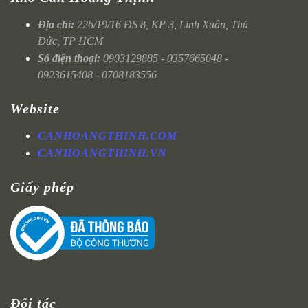
Địa chỉ:
226/19/16 ĐS 8, KP 3, Linh Xuân, Thủ
Đức, TP HCM
Số điện thoại:
0903129885 - 0357665048 -
0923615408 - 0708183556
Website
CANHOANGTHINH.COM
CANHOANGTHINH.VN
Giấy phép
Đối tác