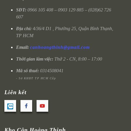
SĐT:
0966 105 408 – 0903 129 885 – (028)62 726
607
Địa chỉ:
4/36/4 D1 , Phường 25, Quận Bình Thạnh,
TP HCM
Email:
canhoangthinh@gmail.com
Thời gian làm việc:
Thứ 2 - CN, 8:00 – 17:00
Mã số thuế:
0314508041
- Sở KHĐT TP HCM Cấp
Liên kết
Kho Cân Hoàng Thịnh