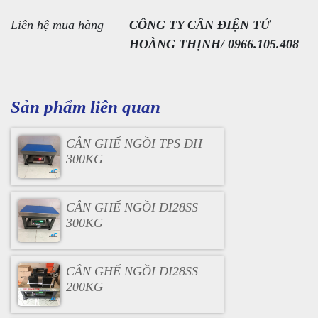
Liên hệ mua hàng
CÔNG TY CÂN ĐIỆN TỬ
HOÀNG THỊNH/ 0966.105.408
Sản phẩm liên quan
CÂN GHẾ NGỒI TPS DH
300KG
CÂN GHẾ NGỒI DI28SS
300KG
CÂN GHẾ NGỒI DI28SS
200KG