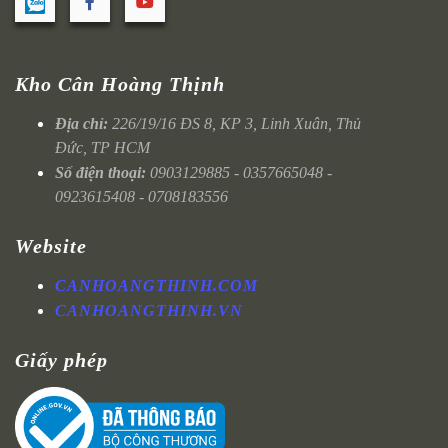
Kho Cân Hoàng Thịnh
Địa chỉ:
226/19/16 ĐS 8, KP 3, Linh Xuân, Thủ
Đức, TP HCM
Số điện thoại:
0903129885 - 0357665048 -
0923615408 - 0708183556
Website
CANHOANGTHINH.COM
CANHOANGTHINH.VN
Giấy phép