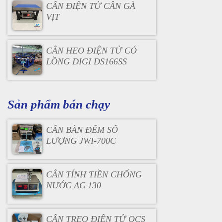
CÂN ĐIỆN TỬ CÂN GÀ
VỊT
CÂN HEO ĐIỆN TỬ CÓ
LỒNG DIGI DS166SS
Sản phẩm bán chạy
CÂN BÀN ĐẾM SỐ
LƯỢNG JWI-700C
CÂN TÍNH TIỀN CHỐNG
NƯỚC AC 130
CÂN TREO ĐIỆN TỬ OCS