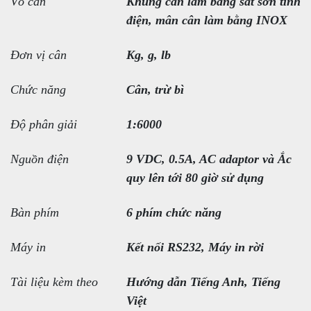
Vỏ cân
Khung cân làm bằng sắt sơn tĩnh
điện, mân cân làm bằng INOX
Đơn vị cân
Kg, g, lb
Chức năng
Cân, trừ bì
Độ phân giải
1:6000
Nguồn điện
9 VDC, 0.5A, AC adaptor và Ắc
quy lên tới 80 giờ sử dụng
Bàn phím
6 phím chức năng
Máy in
Kết nối RS232, Máy in rời
Tài liệu kèm theo
Hướng dẫn Tiếng Anh, Tiếng
Việt