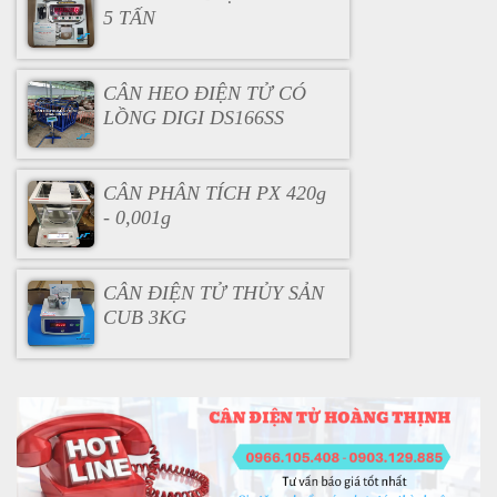
5 TẤN
CÂN HEO ĐIỆN TỬ CÓ
LỒNG DIGI DS166SS
CÂN PHÂN TÍCH PX 420g
- 0,001g
CÂN ĐIỆN TỬ THỦY SẢN
CUB 3KG