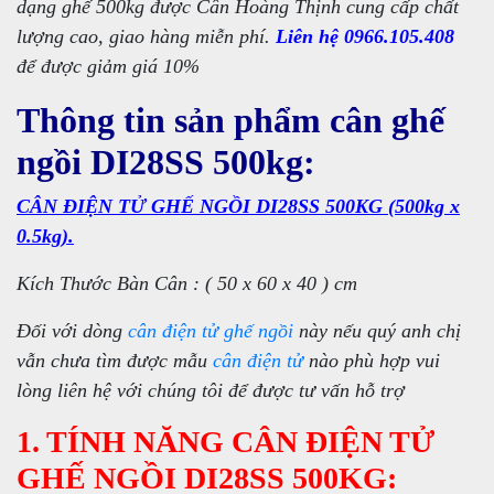
dạng ghế 500kg được Cân Hoàng Thịnh cung cấp chất
lượng cao, giao hàng miễn phí.
Liên hệ 0966.105.408
để được giảm giá 10%
Thông tin sản phẩm cân ghế
ngồi DI28SS 500kg:
CÂN ĐIỆN TỬ GHẾ NGỒI DI28SS 500KG (500kg x
0.5kg).
Kích Thước Bàn Cân : ( 50 x 60 x 40 ) cm
Đối với dòng
cân điện tử ghế ngồi
này nếu quý anh chị
vẫn chưa tìm được mẫu
cân điện tử
nào phù hợp vui
lòng liên hệ với chúng tôi để được tư vấn hỗ trợ
1. TÍNH NĂNG CÂN ĐIỆN TỬ
GHẾ NGỒI DI28SS 500KG: