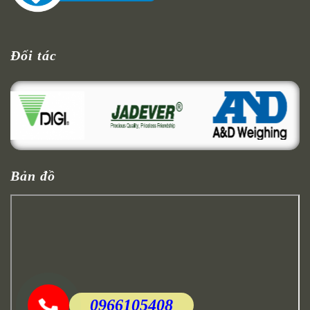
Đối tác
Bản đồ
0966105408