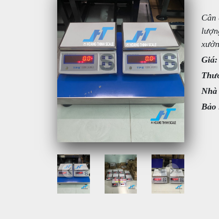
Cân 
lượn
xưởn
Giá:
Thươ
Nhà
Bảo 