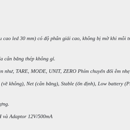
u cao led 30 mm) có độ phân giải cao, không bị mờ khi môi 
a cân bằng thép không gỉ.
bản như, TARE, MODE, UNIT, ZERO Phím chuyển đổi êm nhẹ
(về không), Net (cân bằng), Stable (ổn định), Low battery (P
ượng.
H và Adaptor 12V/500mA