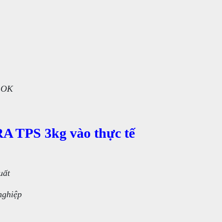
O OK
A TPS 3kg vào thực tế
uất
nghiệp