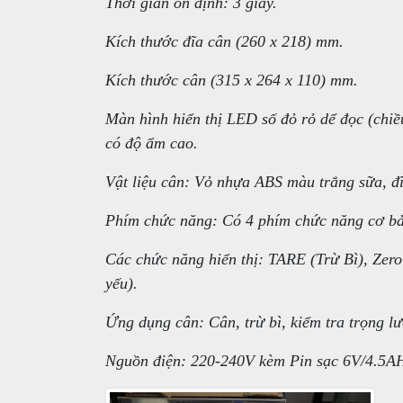
Thời gian ổn định: 3 giây.
Kích thước đĩa cân (260 x 218) mm.
Kích thước cân (315 x 264 x 110) mm.
Màn hình hiển thị LED số đỏ rỏ dể đọc (chiề
có độ ẩm cao.
Vật liệu cân: Vỏ nhựa ABS màu trắng sữa, đĩ
Phím chức năng: Có 4 phím chức năng cơ 
Các chức năng hiển thị: TARE (Trừ Bì), Zero 
yếu).
Ứng dụng cân: Cân, trừ bì, kiểm tra trọng l
Nguồn điện: 220-240V kèm Pin sạc 6V/4.5A