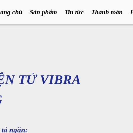
rang chủ
Sản phẩm
Tin tức
Thanh toán
ỆN TỬ VIBRA
G
tả ngắn: