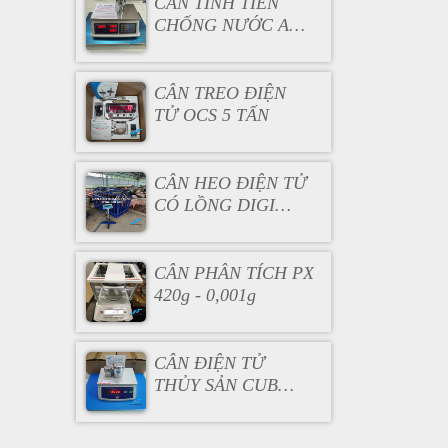
CÂN TÍNH TIỀN
CHỐNG NƯỚC AC
130
CÂN TREO ĐIỆN
TỬ OCS 5 TẤN
CÂN HEO ĐIỆN TỬ
CÓ LỒNG DIGI
DS166SS
CÂN PHÂN TÍCH PX
420g - 0,001g
CÂN ĐIỆN TỬ
THỦY SẢN CUB
3KG