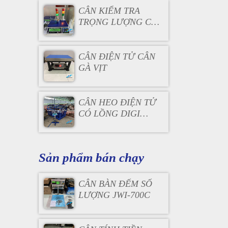
CÂN KIỂM TRA
TRỌNG LƯỢNG CÓ
ĐÈN BÁO
CÂN ĐIỆN TỬ CÂN
GÀ VỊT
CÂN HEO ĐIỆN TỬ
CÓ LỒNG DIGI
DS166SS
Sản phẩm bán chạy
CÂN BÀN ĐẾM SỐ
LƯỢNG JWI-700C