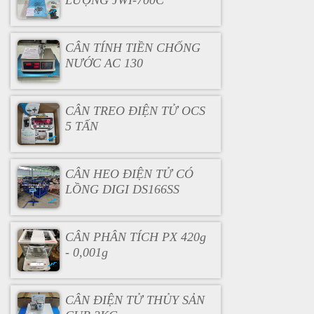
LƯỢNG JWI-700C
CÂN TÍNH TIỀN CHỐNG
NƯỚC AC 130
CÂN TREO ĐIỆN TỬ OCS
5 TẤN
CÂN HEO ĐIỆN TỬ CÓ
LỒNG DIGI DS166SS
CÂN PHÂN TÍCH PX 420g
- 0,001g
CÂN ĐIỆN TỬ THỦY SẢN