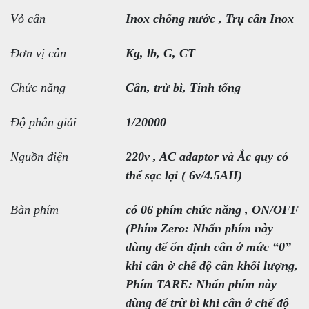
Vỏ cân
Inox chống nước , Trụ cân Inox
Đơn vị cân
Kg, lb, G, CT
Chức năng
Cân, trừ bì, Tính tổng
Độ phân giải
1/20000
Nguồn điện
220v , AC adaptor và Ắc quy có
thể sạc lại ( 6v/4.5AH)
Bàn phím
có 06 phím chức năng , ON/OFF
(Phím Zero: Nhấn phím này
dùng để ổn định cân ở mức “0”
khi cân ờ chế độ cân khối lượng,
Phím TARE: Nhấn phím này
dùng để trừ bì khi cân ở chế độ