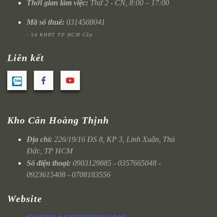
Thời gian làm việc:
Thứ 2 - CN, 8:00 – 17:00
Mã số thuế:
0314508041
- Sở KHĐT TP HCM Cấp
Liên kết
Kho Cân Hoàng Thịnh
Địa chỉ:
226/19/16 ĐS 8, KP 3, Linh Xuân, Thủ
Đức, TP HCM
Số điện thoại:
0903129885 - 0357665048 -
0923615408 - 0708183556
Website