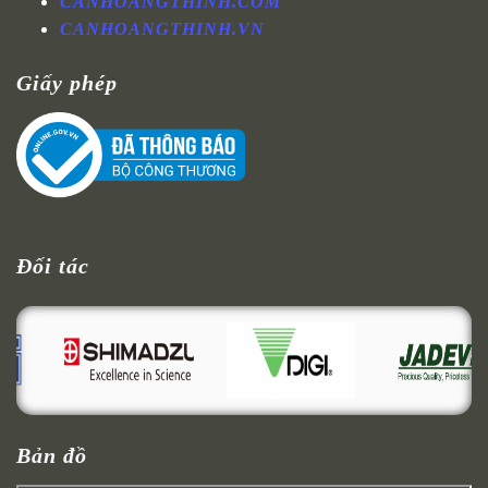
CANHOANGTHINH.COM
CANHOANGTHINH.VN
Giấy phép
Đối tác
Bản đồ