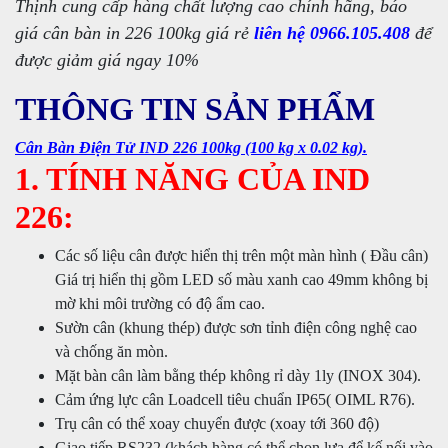
Thịnh cung cấp hàng chất lượng cao chính hãng, báo
giá cân bàn in 226 100kg giá rẻ
liên hệ 0966.105.408
để
được giảm giá ngay 10%
THÔNG TIN SẢN PHẨM
Cân Bàn Điện Tử IND 226 100kg (100 kg x 0.02 kg).
1. TÍNH NĂNG CỦA IND
226:
Các số liệu cân được hiển thị trên một màn hình ( Đầu cân)
Giá trị hiển thị gồm LED số màu xanh cao 49mm không bị
mờ khi môi trường có độ ẩm cao.
Sườn cân (khung thép) được sơn tỉnh điện công nghệ cao
và chống ăn mòn.
Mặt bàn cân làm bằng thép không rỉ dày 1ly (INOX 304).
Cảm ứng lực cân Loadcell tiêu chuẩn IP65( OIML R76).
Trụ cân có thể xoay chuyển được (xoay tới 360 độ)
Giao tiếp RS232 (khách hàng có thể chọn lựa để kế nối vào