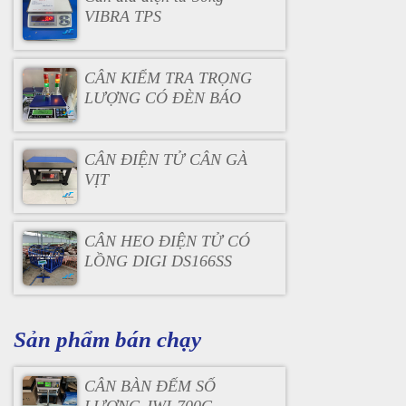
VIBRA TPS
CÂN KIỂM TRA TRỌNG
LƯỢNG CÓ ĐÈN BÁO
CÂN ĐIỆN TỬ CÂN GÀ
VỊT
CÂN HEO ĐIỆN TỬ CÓ
LỒNG DIGI DS166SS
Sản phẩm bán chạy
CÂN BÀN ĐẾM SỐ