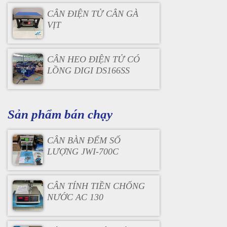
CÂN ĐIỆN TỬ CÂN GÀ
VỊT
CÂN HEO ĐIỆN TỬ CÓ
LỒNG DIGI DS166SS
Sản phẩm bán chạy
CÂN BÀN ĐẾM SỐ
LƯỢNG JWI-700C
CÂN TÍNH TIỀN CHỐNG
NƯỚC AC 130