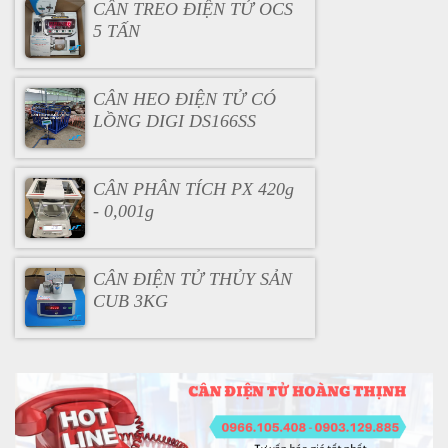
CÂN TREO ĐIỆN TỬ OCS
5 TẤN
CÂN HEO ĐIỆN TỬ CÓ
LỒNG DIGI DS166SS
CÂN PHÂN TÍCH PX 420g
- 0,001g
CÂN ĐIỆN TỬ THỦY SẢN
CUB 3KG