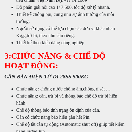
tiêu chuẩn Việt Nam D(LVN 14:2009
Độ phân giải nội cao 1/ 7.500, tốc độ xử lý nhanh.
Thiết kế chống bụi, cũng như sự ảnh hưởng của môi
trường.
Người sử dụng có thể lựa chọn các đơn vị khác nhau
Kg,g,trừ bì, theo nhu cầu riêng.
Thiết kế theo kiểu dáng công nghiệp .
3:CHỨC NĂNG & CHẾ ĐỘ
HOẠT ĐỘNG:
CÂN BÀN ĐIỆN TỬ DI 28SS 500KG
Chức năng : chống nước,chống ẩm,chống rỉ sét ….
Chức năng: cân, trừ bì và thông báo chế độ trừ bì hiện
hành.
Chế độ thông báo tình trạng ổn định của cân.
Cân có chức năng báo hiệu gần hết Pin.
Chế độ tắt cân tự động (Automatic shut-off) giúp tiết kiệm
năng lượng Pin