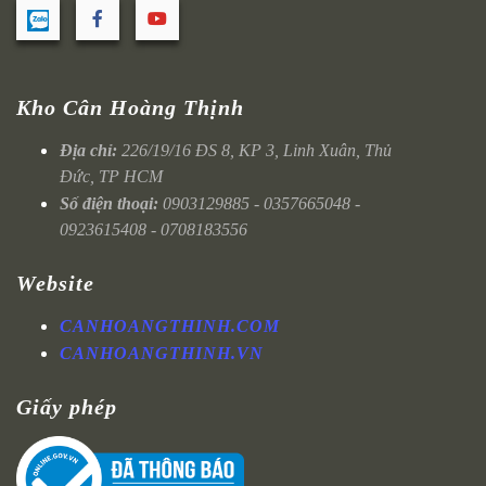
Kho Cân Hoàng Thịnh
Địa chỉ:
226/19/16 ĐS 8, KP 3, Linh Xuân, Thủ
Đức, TP HCM
Số điện thoại:
0903129885 - 0357665048 -
0923615408 - 0708183556
Website
CANHOANGTHINH.COM
CANHOANGTHINH.VN
Giấy phép