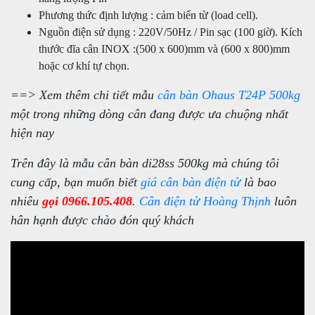
Phương thức định lượng : cảm biến từ (load cell).
Nguồn điện sử dụng : 220V/50Hz / Pin sạc (100 giờ). Kích
thước đĩa cân INOX :(500 x 600)mm và (600 x 800)mm
hoặc cơ khí tự chọn.
==> Xem thêm chi tiết mẫu
cân bàn Ohaus T24P 500kg
một trong những dòng cân đang được ưa chuộng nhất
hiện nay
Trên đây là mẫu cân bàn di28ss 500kg mà chúng tôi
cung cấp, bạn muốn biết
giá cân bàn điện tử
là bao
nhiêu
gọi 0966.105.408
.
Cân điện tử Hoàng Thịnh
luôn
hân hạnh được chào đón quý khách