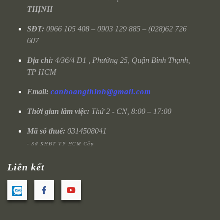
THỊNH
SĐT:
0966 105 408 – 0903 129 885 – (028)62 726
607
Địa chỉ:
4/36/4 D1 , Phường 25, Quận Bình Thạnh,
TP HCM
Email:
canhoangthinh@gmail.com
Thời gian làm việc:
Thứ 2 - CN, 8:00 – 17:00
Mã số thuế:
0314508041
- Sở KHĐT TP HCM Cấp
Liên kết