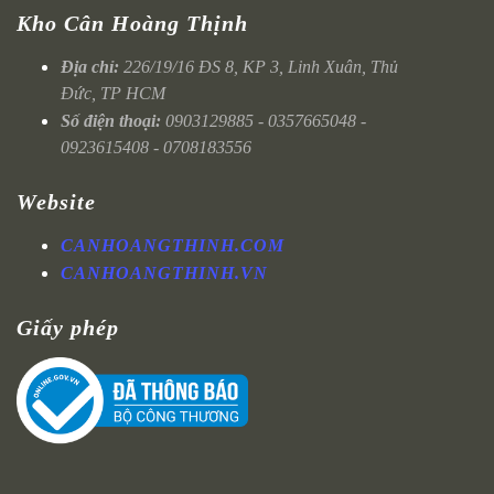
Kho Cân Hoàng Thịnh
Địa chỉ:
226/19/16 ĐS 8, KP 3, Linh Xuân, Thủ
Đức, TP HCM
Số điện thoại:
0903129885 - 0357665048 -
0923615408 - 0708183556
Website
CANHOANGTHINH.COM
CANHOANGTHINH.VN
Giấy phép