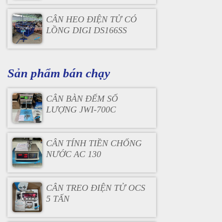
CÂN HEO ĐIỆN TỬ CÓ
LỒNG DIGI DS166SS
Sản phẩm bán chạy
CÂN BÀN ĐẾM SỐ
LƯỢNG JWI-700C
CÂN TÍNH TIỀN CHỐNG
NƯỚC AC 130
CÂN TREO ĐIỆN TỬ OCS
5 TẤN