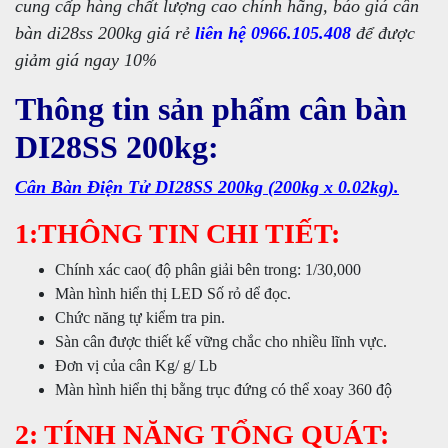
cung cấp hàng chất lượng cao chính hãng, báo giá cân
bàn di28ss 200kg giá rẻ
liên hệ 0966.105.408
để được
giảm giá ngay 10%
Thông tin sản phẩm cân bàn
DI28SS 200kg:
Cân Bàn Điện Tử DI28SS 200kg
(200kg x 0.02kg).
1:THÔNG TIN CHI TIẾT:
Chính xác cao( độ phân giải bên trong: 1/30,000
Màn hình hiển thị LED Số rỏ dể đọc.
Chức năng tự kiểm tra pin.
Sàn cân được thiết kế vững chắc cho nhiều lĩnh vực.
Đơn vị của cân Kg/ g/ Lb
Màn hình hiển thị bằng trục đứng có thể xoay 360 độ
2: TÍNH NĂNG TỔNG QUÁT: