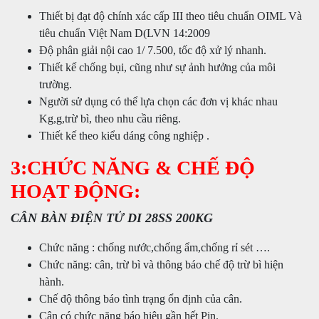
Thiết bị đạt độ chính xác cấp III theo tiêu chuẩn OIML Và
tiêu chuẩn Việt Nam D(LVN 14:2009
Độ phân giải nội cao 1/ 7.500, tốc độ xử lý nhanh.
Thiết kế chống bụi, cũng như sự ảnh hưởng của môi
trường.
Người sử dụng có thể lựa chọn các đơn vị khác nhau
Kg,g,trừ bì, theo nhu cầu riêng.
Thiết kế theo kiểu dáng công nghiệp .
3:CHỨC NĂNG & CHẾ ĐỘ
HOẠT ĐỘNG:
CÂN BÀN ĐIỆN TỬ DI 28SS 200KG
Chức năng : chống nước,chống ẩm,chống rỉ sét ….
Chức năng: cân, trừ bì và thông báo chế độ trừ bì hiện
hành.
Chế độ thông báo tình trạng ổn định của cân.
Cân có chức năng báo hiệu gần hết Pin.