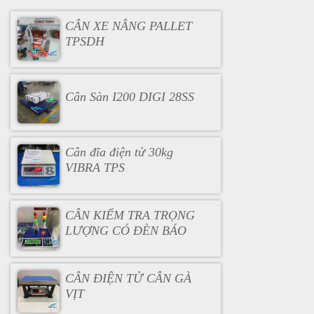
CÂN XE NÂNG PALLET
TPSDH
Cân Sàn I200 DIGI 28SS
Cân đĩa điện tử 30kg
VIBRA TPS
CÂN KIỂM TRA TRỌNG
LƯỢNG CÓ ĐÈN BÁO
CÂN ĐIỆN TỬ CÂN GÀ
VỊT