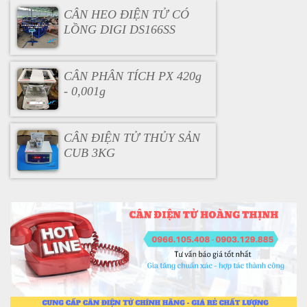
CÂN HEO ĐIỆN TỬ CÓ
LỒNG DIGI DS166SS
CÂN PHÂN TÍCH PX 420g
- 0,001g
CÂN ĐIỆN TỬ THỦY SẢN
CUB 3KG