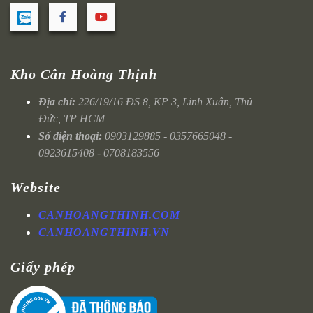
Kho Cân Hoàng Thịnh
Địa chỉ:
226/19/16 ĐS 8, KP 3, Linh Xuân, Thủ
Đức, TP HCM
Số điện thoại:
0903129885 - 0357665048 -
0923615408 - 0708183556
Website
CANHOANGTHINH.COM
CANHOANGTHINH.VN
Giấy phép