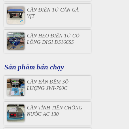
CÂN ĐIỆN TỬ CÂN GÀ
VỊT
CÂN HEO ĐIỆN TỬ CÓ
LỒNG DIGI DS166SS
Sản phẩm bán chạy
CÂN BÀN ĐẾM SỐ
LƯỢNG JWI-700C
CÂN TÍNH TIỀN CHỐNG
NƯỚC AC 130