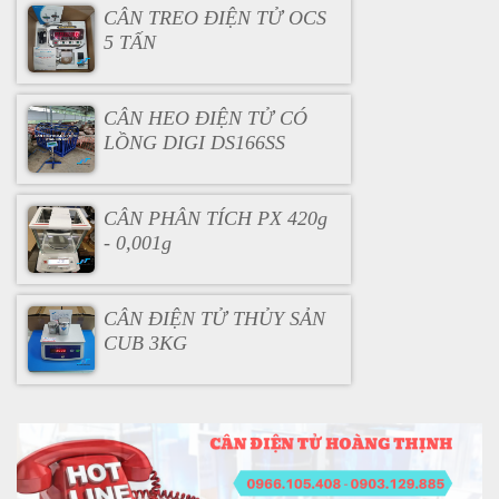
CÂN TREO ĐIỆN TỬ OCS
5 TẤN
CÂN HEO ĐIỆN TỬ CÓ
LỒNG DIGI DS166SS
CÂN PHÂN TÍCH PX 420g
- 0,001g
CÂN ĐIỆN TỬ THỦY SẢN
CUB 3KG