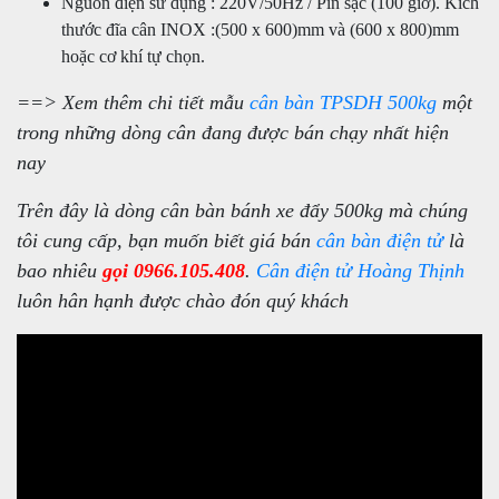
Nguồn điện sử dụng : 220V/50Hz / Pin sạc (100 giờ). Kích
thước đĩa cân INOX :(500 x 600)mm và (600 x 800)mm
hoặc cơ khí tự chọn.
==> Xem thêm chi tiết mẫu
cân bàn TPSDH 500kg
một
trong những dòng cân đang được bán chạy nhất hiện
nay
Trên đây là dòng cân bàn bánh xe đẩy 500kg mà chúng
tôi cung cấp, bạn muốn biết giá bán
cân bàn điện tử
là
bao nhiêu
gọi 0966.105.408
.
Cân điện tử Hoàng Thịnh
luôn hân hạnh được chào đón quý khách