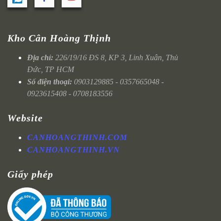
Kho Cân Hoàng Thịnh
Địa chỉ:
226/19/16 ĐS 8, KP 3, Linh Xuân, Thủ
Đức, TP HCM
Số điện thoại:
0903129885 - 0357665048 -
0923615408 - 0708183556
Website
CANHOANGTHINH.COM
CANHOANGTHINH.VN
Giấy phép