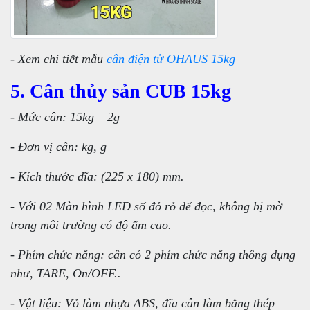
- Xem chi tiết mẫu
cân điện tử OHAUS 15kg
5. Cân thủy sản CUB 15kg
- Mức cân: 15kg – 2g
- Đơn vị cân: kg, g
- Kích thước đĩa: (225 x 180) mm.
- Với 02 Màn hình LED số đỏ rỏ dể đọc, không bị mờ
trong môi trường có độ ẩm cao.
- Phím chức năng: cân có 2 phím chức năng thông dụng
như, TARE, On/OFF..
- Vật liệu: Vỏ làm nhựa ABS, đĩa cân làm bằng thép