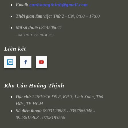
Email:
canhoangthinh@gmail.com
Thời gian làm việc:
Thứ 2 - CN, 8:00 – 17:00
Mã số thuế:
0314508041
- Sở KHĐT TP HCM Cấp
Liên kết
Kho Cân Hoàng Thịnh
Địa chỉ:
226/19/16 ĐS 8, KP 3, Linh Xuân, Thủ
Đức, TP HCM
Số điện thoại:
0903129885 - 0357665048 -
0923615408 - 0708183556