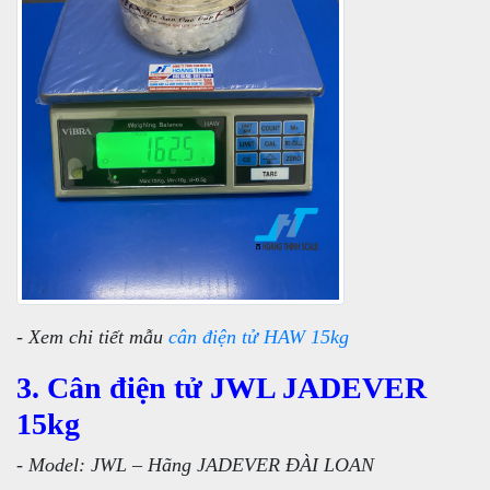
- Xem chi tiết mẫu
cân điện tử HAW 15kg
3. Cân điện tử JWL JADEVER
15kg
- Model: JWL – Hãng JADEVER ĐÀI LOAN