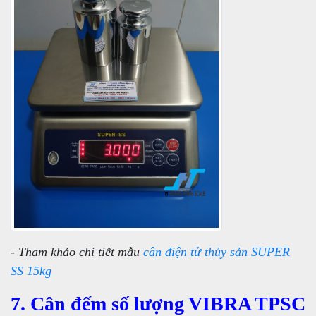
- Tham khảo chi tiết mẫu
cân điện tử thủy sản SUPER
SS 15kg
7. Cân đếm số lượng VIBRA TPSC