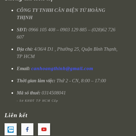
CÔNG TY TNHH CÂN ĐIỆN TỬ HOÀNG
THỊNH
SĐT:
0966 105 408 – 0903 129 885 – (028)62 726
607
Địa chỉ:
4/36/4 D1 , Phường 25, Quận Bình Thạnh,
TP HCM
Email:
canhoangthinh@gmail.com
Thời gian làm việc:
Thứ 2 - CN, 8:00 – 17:00
Mã số thuế:
0314508041
- Sở KHĐT TP HCM Cấp
Liên kết