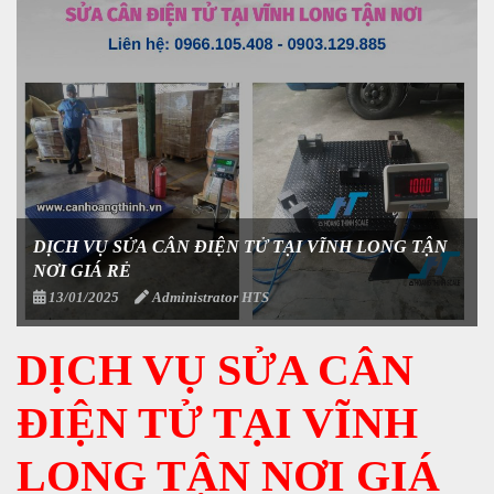
DỊCH VỤ SỬA CÂN ĐIỆN TỬ TẠI VĨNH LONG TẬN
NƠI GIÁ RẺ
13/01/2025
Administrator HTS
DỊCH VỤ SỬA CÂN
ĐIỆN TỬ TẠI VĨNH
LONG TẬN NƠI GIÁ