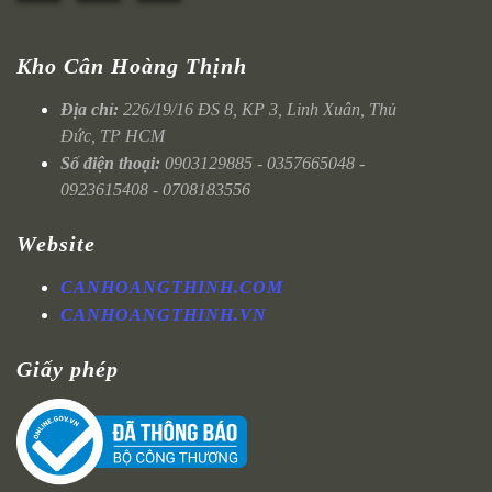
Kho Cân Hoàng Thịnh
Địa chỉ:
226/19/16 ĐS 8, KP 3, Linh Xuân, Thủ
Đức, TP HCM
Số điện thoại:
0903129885 - 0357665048 -
0923615408 - 0708183556
Website
CANHOANGTHINH.COM
CANHOANGTHINH.VN
Giấy phép