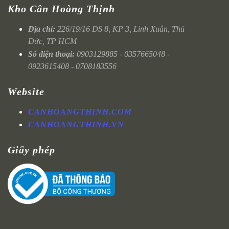
Kho Cân Hoàng Thịnh
Địa chỉ:
226/19/16 ĐS 8, KP 3, Linh Xuân, Thủ
Đức, TP HCM
Số điện thoại:
0903129885 - 0357665048 -
0923615408 - 0708183556
Website
CANHOANGTHINH.COM
CANHOANGTHINH.VN
Giấy phép