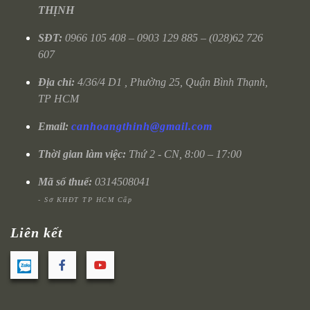
THỊNH
SĐT:
0966 105 408 – 0903 129 885 – (028)62 726
607
Địa chỉ:
4/36/4 D1 , Phường 25, Quận Bình Thạnh,
TP HCM
Email:
canhoangthinh@gmail.com
Thời gian làm việc:
Thứ 2 - CN, 8:00 – 17:00
Mã số thuế:
0314508041
- Sở KHĐT TP HCM Cấp
Liên kết