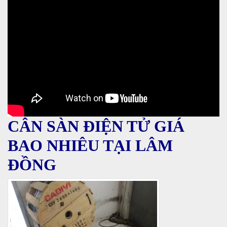
CÂN SÀN ĐIỆN TỬ GIÁ
BAO NHIÊU TẠI LÂM
ĐỒNG