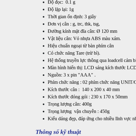
Độ đọc: 0.1 g
Độ lặp lại: 1g
Thời gian ổn định: 3 giây
Đơn vị cân : g, trc, thk, tsg,
Đường kính mặt đĩa cân: Ø 120 mm
Vật liệu cân: Vỏ nhựa ABS màu xám.
Hiệu chuẩn ngoại từ bàn phím cân
Có chức năng Tare (trừ bì).
Hệ thống truyền lực thông qua loadcell cảm b
Màn hình hiển thị: LCD sáng kích thước LCD 
Nguồn: 3 x pin "AAA" .
Phím chức năng : 02 phím chức năng UNI
Kích thước cân : 140 x 200 x 40 mm
Kích thước đóng gói : 230 x 170 x 50mm
Trọng lượng cân: 400g
Trọng lượng vận chuyễn : 450g
Kiểu dáng đẹp, đáp ứng cho nhiều lĩnh vực n
Thông số kỹ thuật