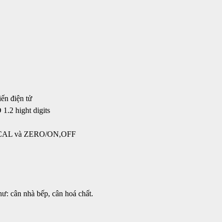
iến điện tử
1.2 hight digits
T/CAL và ZERO/ON,OFF
hư: cân nhà bếp, cân hoá chất.