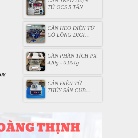
CÂN TREO ĐIỆN
TỬ OCS 5 TẤN
CÂN HEO ĐIỆN TỬ
CÓ LỒNG DIGI
DS166SS
CÂN PHÂN TÍCH PX
420g - 0,001g
08
CÂN ĐIỆN TỬ
THỦY SẢN CUB
3KG