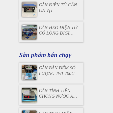
CÂN ĐIỆN TỬ CÂN
GÀ VỊT
CÂN HEO ĐIỆN TỬ
CÓ LỒNG DIGI
DS166SS
Sản phẩm bán chạy
CÂN BÀN ĐẾM SỐ
LƯỢNG JWI-700C
CÂN TÍNH TIỀN
CHỐNG NƯỚC AC
130