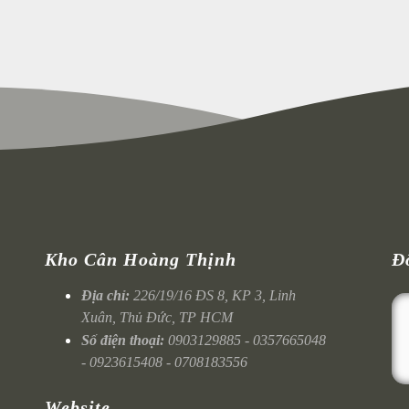
Kho Cân Hoàng Thịnh
Đ
Địa chỉ:
226/19/16 ĐS 8, KP 3, Linh
Xuân, Thủ Đức, TP HCM
Số điện thoại:
0903129885 - 0357665048
- 0923615408 - 0708183556
Website