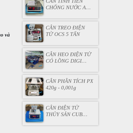
CÂN TÍNH TIỀN
CHỐNG NƯỚC AC
130
CÂN TREO ĐIỆN
TỬ OCS 5 TẤN
ao và
CÂN HEO ĐIỆN TỬ
CÓ LỒNG DIGI
DS166SS
CÂN PHÂN TÍCH PX
420g - 0,001g
CÂN ĐIỆN TỬ
THỦY SẢN CUB
3KG