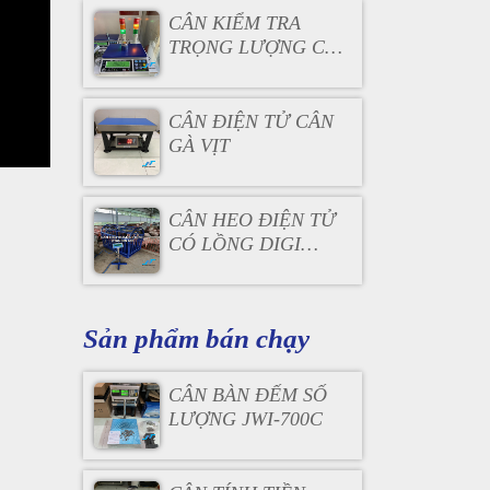
CÂN KIỂM TRA
TRỌNG LƯỢNG CÓ
ĐÈN BÁO
CÂN ĐIỆN TỬ CÂN
GÀ VỊT
CÂN HEO ĐIỆN TỬ
CÓ LỒNG DIGI
DS166SS
Sản phẩm bán chạy
CÂN BÀN ĐẾM SỐ
LƯỢNG JWI-700C