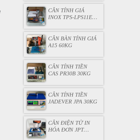
CÂN TÍNH GIÁ
u
INOX TPS-LPS11E
30KG
CÂN BÀN TÍNH GIÁ
A15 60KG
CÂN TÍNH TIỀN
CAS PR30B 30KG
CÂN TÍNH TIỀN
JADEVER JPA 30KG
CÂN ĐIỆN TỬ IN
HÓA ĐƠN JPT
30KG