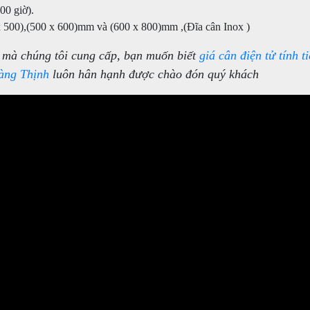
00 giờ).
x 500),(500 x 600)mm và (600 x 800)mm ,(Đĩa cân Inox )
g mà chúng tôi cung cấp, bạn muốn biết
giá cân điện tử tính t
àng Thịnh
luôn hân hạnh được chào đón quý khách