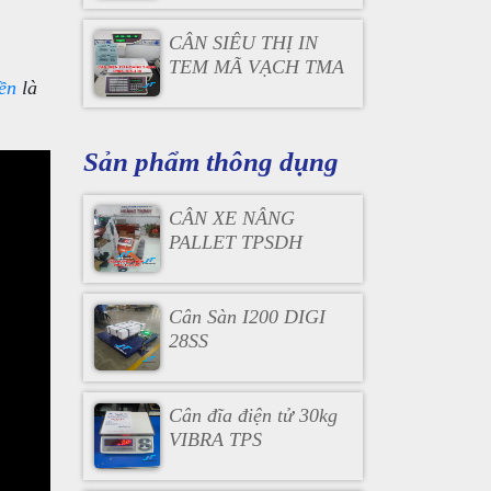
CHÓNG
CÂN SIÊU THỊ IN
TEM MÃ VẠCH TMA
iền
là
Sản phẩm thông dụng
CÂN XE NÂNG
PALLET TPSDH
Cân Sàn I200 DIGI
28SS
Cân đĩa điện tử 30kg
VIBRA TPS