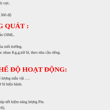
nh vực.
 360 độ
G QUÁT :
huẩn OIML.
ủa môi trường.
c nhau Kg,g,trừ bì, theo nhu cầu riêng.
CHẾ ĐỘ HOẠT ĐỘNG:
số lượng mẫu vật ….
ừ bì hiện hành.
iúp tiết kiệm năng lượng Pin.
ll).