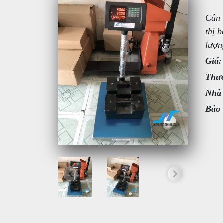
Cân 
thị 
lượn
Giá:
Thươ
Nhà
Bảo 