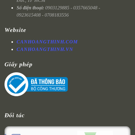
Đức, TP HCM
Số điện thoại:
0903129885 - 0357665048 -
0923615408 - 0708183556
Website
CANHOANGTHINH.COM
CANHOANGTHINH.VN
Giấy phép
Đối tác