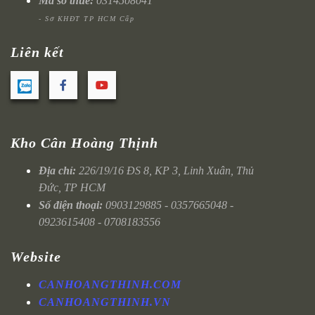
Mã số thuế:
0314508041
- Sở KHĐT TP HCM Cấp
Liên kết
Kho Cân Hoàng Thịnh
Địa chỉ:
226/19/16 ĐS 8, KP 3, Linh Xuân, Thủ
Đức, TP HCM
Số điện thoại:
0903129885 - 0357665048 -
0923615408 - 0708183556
Website
CANHOANGTHINH.COM
CANHOANGTHINH.VN