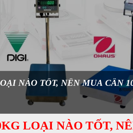
LOẠI NÀO TỐT, NÊN MUA CÂN 1
0KG LOẠI NÀO TỐT, N