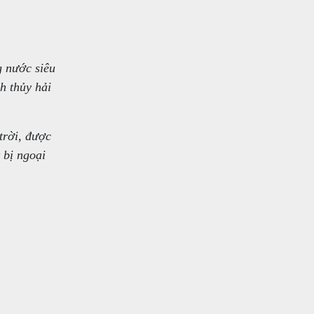
g nước siêu
h thủy hải
trời, được
t bị ngoại