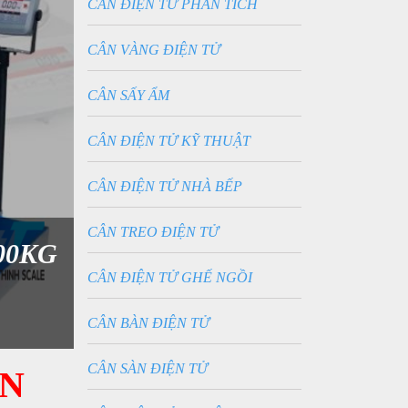
CÂN ĐIỆN TỬ PHÂN TÍCH
CÂN VÀNG ĐIỆN TỬ
CÂN SẤY ẨM
CÂN ĐIỆN TỬ KỸ THUẬT
CÂN ĐIỆN TỬ NHÀ BẾP
CÂN TREO ĐIỆN TỬ
00KG
CÂN ĐIỆN TỬ GHẾ NGỒI
CÂN BÀN ĐIỆN TỬ
CÂN SÀN ĐIỆN TỬ
ÊN