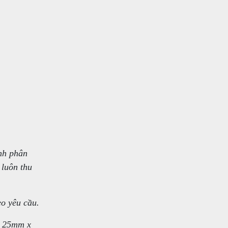
nh phân
 luôn thu
o yêu cầu.
n 25mm x