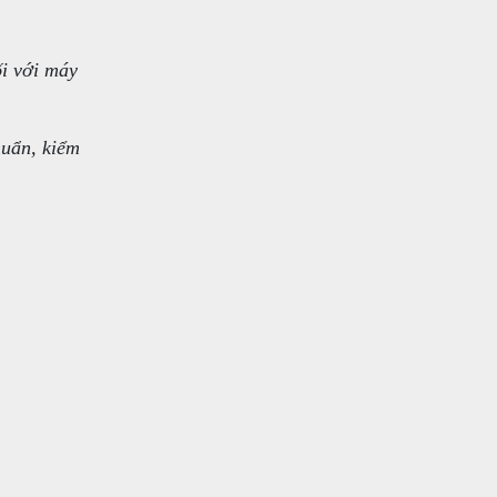
ối với máy
huẩn, kiểm