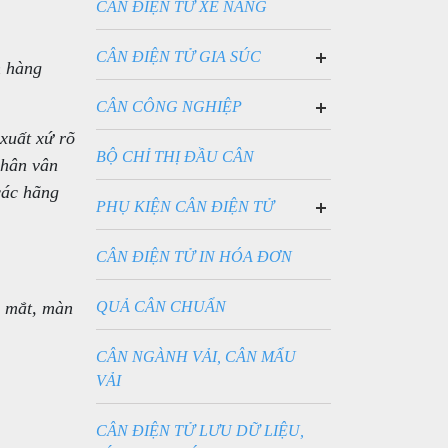
CÂN ĐIỆN TỬ XE NÂNG
CÂN ĐIỆN TỬ GIA SÚC
h hàng
CÂN SÀN BÒ ĐIỆN TỬ
CÂN SÀN HEO ĐIỆN TỬ
CÂN CÔNG NGHIỆP
CÂN BỒN ĐIỆN TỬ
xuất xứ rõ
BỘ CHỈ THỊ ĐẦU CÂN
phân vân
các hãng
PHỤ KIỆN CÂN ĐIỆN TỬ
CẢM BIẾN LỰC LOADCELL
PIN SẠC CHO CÂN
CÂN ĐIỆN TỬ IN HÓA ĐƠN
p mắt, màn
QUẢ CÂN CHUẨN
CÂN NGÀNH VẢI, CÂN MẨU
VẢI
CÂN ĐIỆN TỬ LƯU DỮ LIỆU,