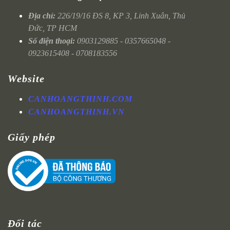
Địa chỉ:
226/19/16 ĐS 8, KP 3, Linh Xuân, Thủ
Đức, TP HCM
Số điện thoại:
0903129885 - 0357665048 -
0923615408 - 0708183556
Website
CANHOANGTHINH.COM
CANHOANGTHINH.VN
Giấy phép
Đối tác