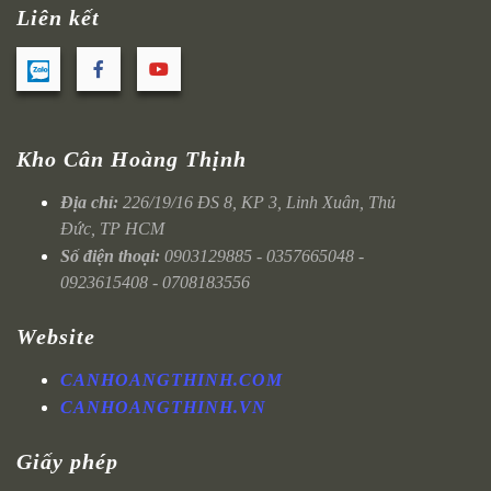
Liên kết
Kho Cân Hoàng Thịnh
Địa chỉ:
226/19/16 ĐS 8, KP 3, Linh Xuân, Thủ
Đức, TP HCM
Số điện thoại:
0903129885 - 0357665048 -
0923615408 - 0708183556
Website
CANHOANGTHINH.COM
CANHOANGTHINH.VN
Giấy phép